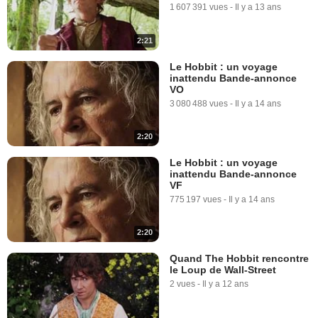
1 607 391 vues
-
Il y a 13 ans
2:21
Le Hobbit : un voyage
inattendu Bande-annonce
VO
3 080 488 vues
-
Il y a 14 ans
2:20
Le Hobbit : un voyage
inattendu Bande-annonce
VF
775 197 vues
-
Il y a 14 ans
2:20
Quand The Hobbit rencontre
le Loup de Wall-Street
2 vues
-
Il y a 12 ans