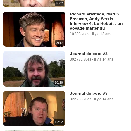
5:07
Richard Armitage, Martin
Freeman, Andy Serkis
Interview 4: Le Hobbit : un
voyage inattendu
10 393 vues
-
Il y a 13 ans
8:17
Journal de bord #2
392 771 vues
-
Il y a 14 ans
10:19
Journal de bord #3
322 735 vues
-
Il y a 14 ans
12:52