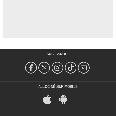
Vendredi 27 mai 2011
158 888 vues
-
Il y a 15 ans
3:38
Lundi 18 juillet 2011
837 329 vues
-
Il y a 15 ans
SUIVEZ-NOUS
5:08
Mardi 22 novembre 2011
219 663 vues
-
Il y a 14 ans
ALLOCINÉ SUR MOBILE
5:02
Vendredi 6 janvier 2012
76 996 vues
-
Il y a 14 ans