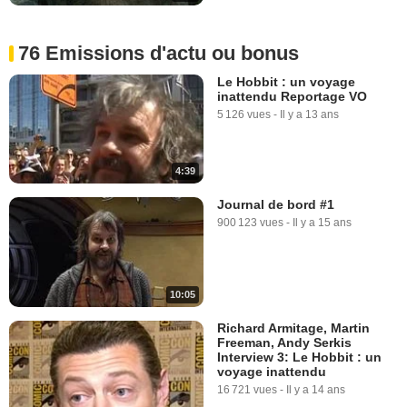
76 Emissions d'actu ou bonus
Le Hobbit : un voyage
inattendu Reportage VO
5 126 vues
-
Il y a 13 ans
4:39
Journal de bord #1
900 123 vues
-
Il y a 15 ans
10:05
Richard Armitage, Martin
Freeman, Andy Serkis
Interview 3: Le Hobbit : un
voyage inattendu
16 721 vues
-
Il y a 14 ans