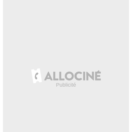
4:59
Vendredi 17 décembre 2010
203 695 vues
-
Il y a 15 ans
5:34
Lundi 10 janvier 2011
256 995 vues
-
Il y a 15 ans
5:08
Vendredi 15 avril 2011
155 331 vues
-
Il y a 15 ans
4:46