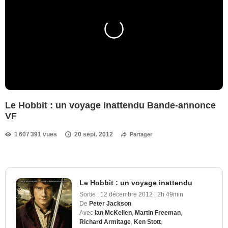
Le Hobbit : un voyage inattendu Bande-annonce
VF
1 607 391 vues
20 sept. 2012
Partager
Le Hobbit : un voyage inattendu
Sortie :
12 décembre 2012
|
2h 49min
De
Peter Jackson
Avec
Ian McKellen
,
Martin Freeman
,
Richard Armitage
,
Ken Stott
,