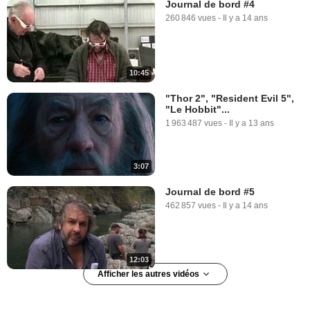
Journal de bord #4
260 846 vues
-
Il y a 14 ans
10:45
"Thor 2", "Resident Evil 5",
"Le Hobbit"...
1 963 487 vues
-
Il y a 13 ans
3:07
Journal de bord #5
462 857 vues
-
Il y a 14 ans
12:03
Afficher les autres vidéos
Journal de bord #6