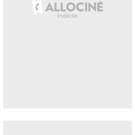
5:18
Lundi 4 octobre 2010
119 516 vues
-
Il y a 15 ans
5:30
Lundi 18 octobre 2010
30 672 vues
-
Il y a 15 ans
4:40
Vendredi 22 octobre 2010
112 881 vues
-
Il y a 15 ans