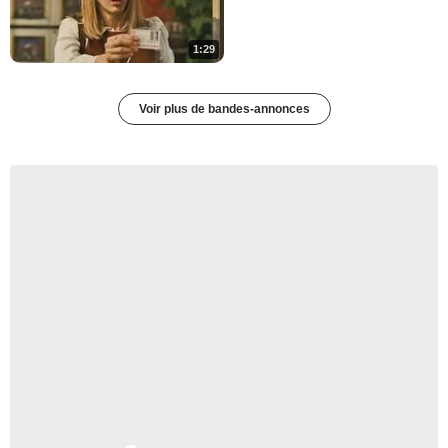
La Minute du mercredi 14
janvier 2009
175 649 vues
-
Il y a 17 ans
1:29
5:33
Voir plus de bandes-annonces
La Minute du mardi 1er
décembre 2009
114 207 vues
-
Il y a 16 ans
4:22
Lundi 28 juin 2010
102 791 vues
-
Il y a 16 ans
5:03
Mardi 14 septembre 2010
147 326 vues
-
Il y a 15 ans