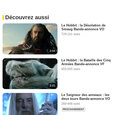
510 685 vues
-
Il y a 14 ans
Découvrez aussi
12:28
Le Hobbit : la Désolation de
Smaug Bande-annonce VO
Journal de bord #7
729 141 vues
611 270 vues
-
Il y a 13 ans
2:54
13:24
Le Hobbit : la Bataille des Cinq
Armées Bande-annonce VF
"Métro-Bilbo-Dodo", "Thor
955 055 vues
2", "Superman"...
894 807 vues
-
Il y a 13 ans
2:21
6:36
Le Seigneur des anneaux : les
deux tours Bande-annonce VO
"Star Trek 2", "Le Hobbit",
284 446 vues
"Les Gardiens de la
PROCHAINEMENT
Galaxie"...