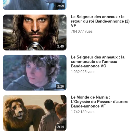
266 937 vues
-
Il y a 13 ans
2:59
8:21
Le Seigneur des anneaux : le
retour du roi Bande-annonce (2)
Les nains, euh, les
VF
personnes de petite taille de
784 077 vues
2012
21 411 vues
-
Il y a 13 ans
2:49
2:40
Le Seigneur des anneaux : la
communauté de l'anneau
Spéciale Seigneur des
Bande-annonce VO
Anneaux
1 032 925 vues
157 150 vues
-
Il y a 13 ans
2:20
10:33
Le Monde de Narnia :
L'Odyssée du Passeur d'aurore
La Minute du mercredi 30
Bande-annonce VF
janvier 2008
1 742 189 vues
71 572 vues
-
Il y a 18 ans
2:14