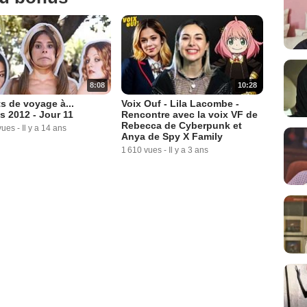
8:08
10:28
s de voyage à...
Voix Ouf - Lila Lacombe -
 2012 - Jour 11
Rencontre avec la voix VF de
Rebecca de Cyberpunk et
vues
-
Il y a 14 ans
Anya de Spy X Family
1 610 vues
-
Il y a 3 ans