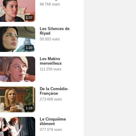
98 766 vues
1:37
Les Silences de
Riyad
50 303 vues
1:20
Les Matins
merveilleux
111 256 vues
De la Comédie-
Française
273 468 vues
1:29
Le Cinquième
élément
377 378 vues