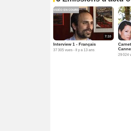
VIDÉO EN COURS
7:10
Interview 1 - Français
Carnet
Cannes
37 305 vues
-
Il y a 13 ans
29 024 