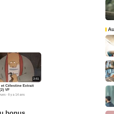
Au
2:51
 et Célestine Extrait
(2) VF
vues
-
Il y a 14 ans
ou bonus