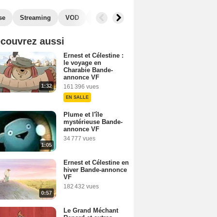
se
Streaming
VOD
Photos
Blu-Ray, DVD
Musique
couvrez aussi
Ernest et Célestine :
le voyage en
Charabie Bande-
annonce VF
1:32
161 396 vues
EN SALLE
Plume et l'île
mystérieuse Bande-
annonce VF
34 777 vues
1:05
Ernest et Célestine en
hiver Bande-annonce
VF
182 432 vues
0:57
Le Grand Méchant