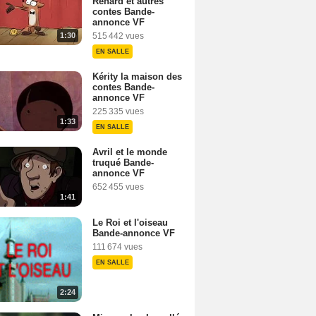
Renard et autres
contes Bande-
annonce VF
1:30
515 442 vues
EN SALLE
Kérity la maison des
contes Bande-
annonce VF
225 335 vues
1:33
EN SALLE
Avril et le monde
truqué Bande-
annonce VF
652 455 vues
1:41
Le Roi et l'oiseau
Bande-annonce VF
111 674 vues
EN SALLE
2:24