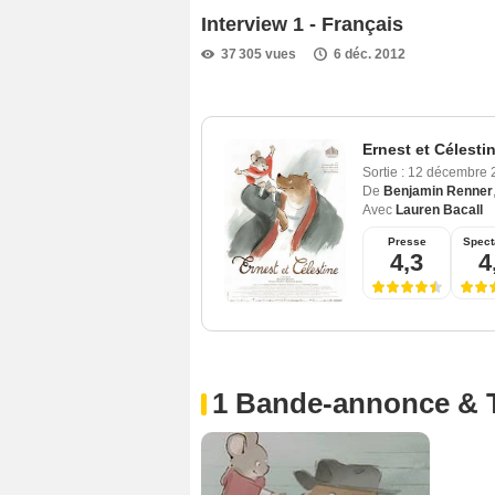
Interview 1 - Français
37 305 vues
6 déc. 2012
Ernest et Célesti
Sortie :
12 décembre
De
Benjamin Renner
Avec
Lauren Bacall
Presse
Spect
4,3
4
1 Bande-annonce & 