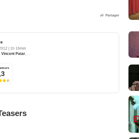
Partager
ne
 2012
|
1h 16min
,
Vincent Patar
,
Stéphane Aubier
ateurs
,3
Teasers