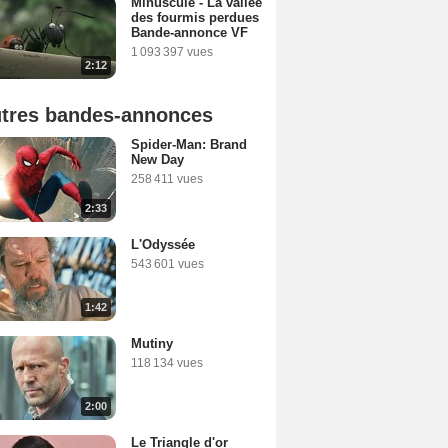
Minuscule - La vallée
des fourmis perdues
Bande-annonce VF
1 093 397 vues
2:12
tres bandes-annonces
Spider-Man: Brand
New Day
258 411 vues
2:33
L'Odyssée
543 601 vues
1:42
Mutiny
118 134 vues
2:00
Le Triangle d'or