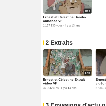
1:54
Ernest et Célestine Bande-
annonce VF
1 127 330 vues
-
Il y a 13 ans
2 Extraits
1:39
Ernest et Célestine Extrait
Ernest
vidéo VF
vidéo 
37 006 vues
-
Il y a 14 ans
57 342 
3 Emissions d'actu 