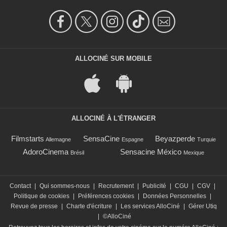
ALLOCINÉ SUR MOBILE
ALLOCINÉ À L'ÉTRANGER
Filmstarts
SensaCine
Beyazperde
Allemagne
Espagne
Turquie
AdoroCinema
Sensacine México
Brésil
Mexique
Contact
|
Qui sommes-nous
|
Recrutement
|
Publicité
|
CGU
|
CGV
|
Politique de cookies
|
Préférences cookies
|
Données Personnelles
|
Revue de presse
|
Charte d'écriture
|
Les services AlloCiné
|
Gérer Utiq
|
©AlloCiné