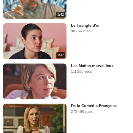
1:42
Le Triangle d'or
98 766 vues
1:37
Les Matins merveilleux
111 256 vues
De la Comédie-Française
273 468 vues