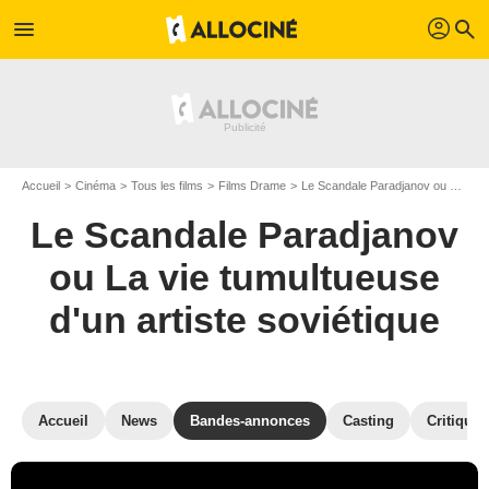
profil
menu
search
Accueil
Cinéma
Tous les films
Films Drame
Le Scandale Paradjanov ou La vie tumultueuse d'un artiste soviétique
Le Scandale Paradjanov
ou La vie tumultueuse
d'un artiste soviétique
Accueil
News
Bandes-annonces
Casting
Critiques