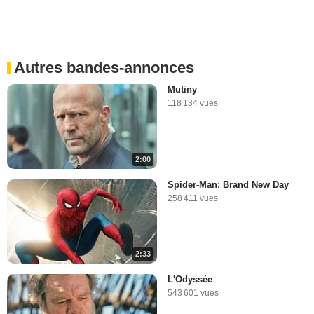
Autres bandes-annonces
Mutiny
118 134 vues
2:00
Spider-Man: Brand New Day
258 411 vues
2:33
L'Odyssée
543 601 vues