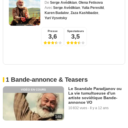
De
Serge Avédikian
,
Olena Fetisova
Avec
Serge Avédikian
,
Yulia Peresild
,
Karen Badalov
,
Zaza Kashibadze
,
Yuri Vysotsky
Presse
Spectateurs
3,6
3,5
1 Bande-annonce & Teasers
Le Scandale Paradjanov ou
VIDÉO EN COURS
La vie tumultueuse d'un
artiste soviétique Bande-
annonce VO
10 832 vues
-
Il y a 12 ans
1:02