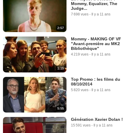
Mommy, Equalizer, The
Judge...
7 698 vues
-
Il y a 11 ans
2:57
Mommy - MAKING OF VF
"Avant-première au MK2
Bibliothèque"
4 219 vues
-
Il y a 11 ans
1:15
Top Promo : les films du
08/10/2014
5 820 vues
-
Il y a 11 ans
5:55
Génération Xavier Dolan !
15 591 vues
-
Il y a 11 ans