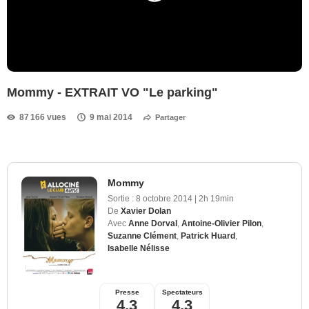
Mommy - EXTRAIT VO "Le parking"
87 166 vues
9 mai 2014
Partager
Mommy
Sortie :
8 octobre 2014
|
2h 19min
De
Xavier Dolan
Avec
Anne Dorval
,
Antoine-Olivier Pilon
,
Suzanne Clément
,
Patrick Huard
,
Isabelle Nélisse
Presse
Spectateurs
4,3
4,3