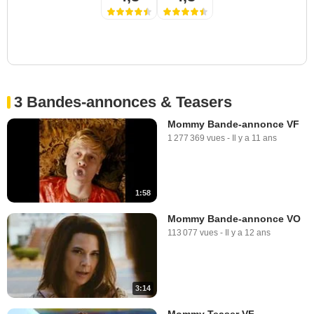
3 Bandes-annonces & Teasers
Mommy Bande-annonce VF
1 277 369 vues
-
Il y a 11 ans
1:58
Mommy Bande-annonce VO
113 077 vues
-
Il y a 12 ans
3:14
Mommy Teaser VF