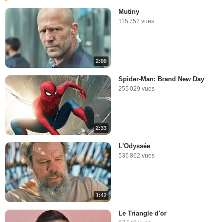
Mutiny
115 752 vues
2:00
Spider-Man: Brand New Day
255 029 vues
2:33
L'Odyssée
536 862 vues
1:42
Le Triangle d'or