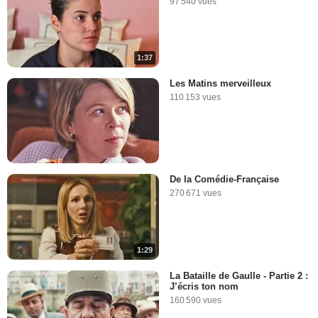
97 540 vues
1:37
Les Matins merveilleux
110 153 vues
De la Comédie-Française
270 671 vues
1:29
La Bataille de Gaulle - Partie 2 :
J’écris ton nom
160 590 vues