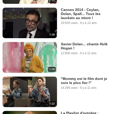
2:29
Cannes 2014 - Ceylan,
Dolan, Spall... Tous les
lauréats au micro !
20 933 vues
-
Il y a 12 ans
7:39
Xavier Dolan... chante Hulk
Hogan !
12 600 vues
-
Il y a 11 ans
1:08
"Mommy est le film dont je
suis le plus fier !"
14 295 vues
-
Il y a 11 ans
7:22
La Playlist d'octobre :