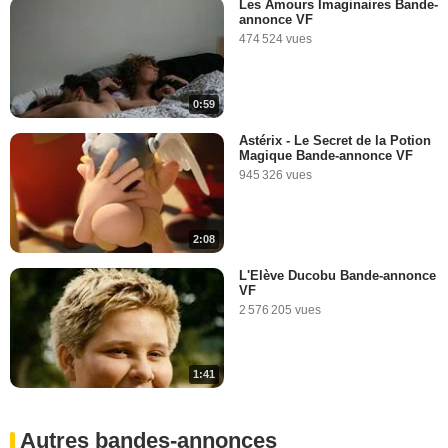
Les Amours Imaginaires Bande-
annonce VF
474 524 vues
0:59
Astérix - Le Secret de la Potion
Magique Bande-annonce VF
945 326 vues
2:08
L'Elève Ducobu Bande-annonce
VF
2 576 205 vues
1:41
Autres bandes-annonces