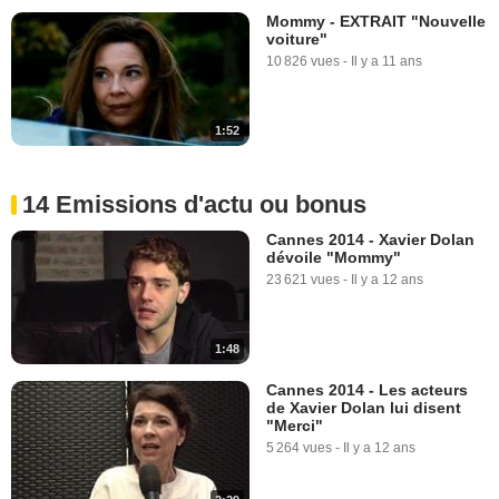
Mommy - EXTRAIT "Nouvelle
voiture"
10 826 vues
-
Il y a 11 ans
1:52
14 Emissions d'actu ou bonus
Cannes 2014 - Xavier Dolan
dévoile "Mommy"
23 621 vues
-
Il y a 12 ans
1:48
Cannes 2014 - Les acteurs
de Xavier Dolan lui disent
"Merci"
5 264 vues
-
Il y a 12 ans