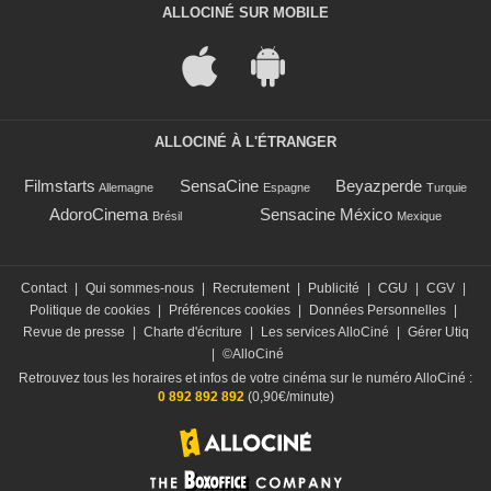
ALLOCINÉ SUR MOBILE
ALLOCINÉ À L'ÉTRANGER
Filmstarts
SensaCine
Beyazperde
Allemagne
Espagne
Turquie
AdoroCinema
Sensacine México
Brésil
Mexique
Contact
|
Qui sommes-nous
|
Recrutement
|
Publicité
|
CGU
|
CGV
|
Politique de cookies
|
Préférences cookies
|
Données Personnelles
|
Revue de presse
|
Charte d'écriture
|
Les services AlloCiné
|
Gérer Utiq
|
©AlloCiné
Retrouvez tous les horaires et infos de votre cinéma sur le numéro AlloCiné :
0 892 892 892
(0,90€/minute)