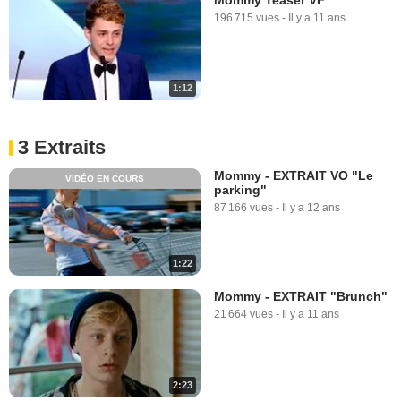
196 715 vues
-
Il y a 11 ans
1:12
3 Extraits
Mommy - EXTRAIT VO "Le
VIDÉO EN COURS
parking"
87 166 vues
-
Il y a 12 ans
1:22
Mommy - EXTRAIT "Brunch"
21 664 vues
-
Il y a 11 ans
2:23