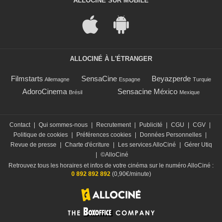
ALLOCINÉ SUR MOBILE
ALLOCINÉ À L'ÉTRANGER
Filmstarts
SensaCine
Beyazperde
Allemagne
Espagne
Turquie
AdoroCinema
Sensacine México
Brésil
Mexique
Contact
|
Qui sommes-nous
|
Recrutement
|
Publicité
|
CGU
|
CGV
|
Politique de cookies
|
Préférences cookies
|
Données Personnelles
|
Revue de presse
|
Charte d'écriture
|
Les services AlloCiné
|
Gérer Utiq
|
©AlloCiné
Retrouvez tous les horaires et infos de votre cinéma sur le numéro AlloCiné :
0 892 892 892
(0,90€/minute)