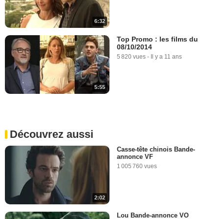
6:32
Top Promo : les films du
08/10/2014
5 820 vues
-
Il y a 11 ans
5:55
Découvrez aussi
Casse-tête chinois Bande-
annonce VF
1 005 760 vues
2:02
Lou Bande-annonce VO