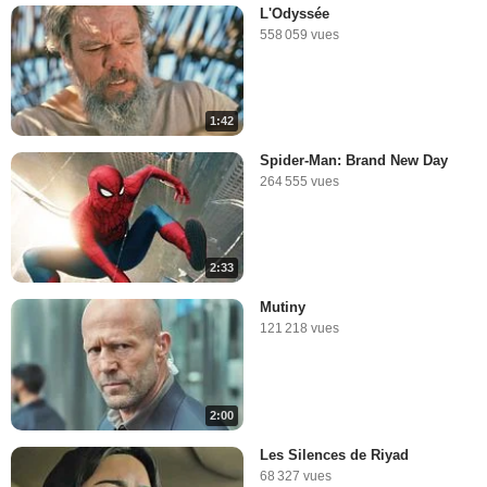
L'Odyssée
558 059 vues
1:42
Spider-Man: Brand New Day
264 555 vues
2:33
Mutiny
121 218 vues
2:00
Les Silences de Riyad
68 327 vues