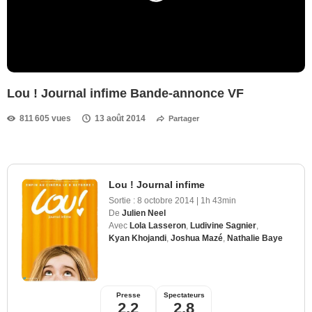
Lou ! Journal infime Bande-annonce VF
811 605 vues
13 août 2014
Partager
Lou ! Journal infime
Sortie :
8 octobre 2014
|
1h 43min
De
Julien Neel
Avec
Lola Lasseron
,
Ludivine Sagnier
,
Kyan Khojandi
,
Joshua Mazé
,
Nathalie Baye
Presse
Spectateurs
2,2
2,8