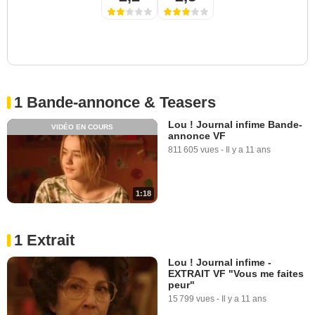
1 Bande-annonce & Teasers
Lou ! Journal infime Bande-
VIDÉO EN COURS
annonce VF
811 605 vues
-
Il y a 11 ans
1:18
1 Extrait
Lou ! Journal infime -
EXTRAIT VF "Vous me faites
peur"
15 799 vues
-
Il y a 11 ans