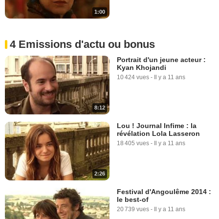
1:00
4 Emissions d'actu ou bonus
Portrait d'un jeune acteur :
Kyan Khojandi
10 424 vues
-
Il y a 11 ans
8:12
Lou ! Journal Infime : la
révélation Lola Lasseron
18 405 vues
-
Il y a 11 ans
2:26
Festival d'Angoulême 2014 :
le best-of
20 739 vues
-
Il y a 11 ans