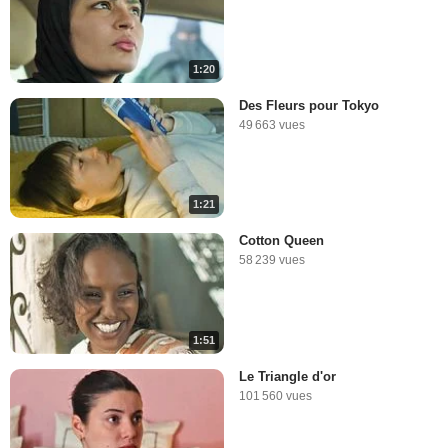
1:20
Des Fleurs pour Tokyo
49 663 vues
1:21
Cotton Queen
58 239 vues
1:51
Le Triangle d'or
101 560 vues