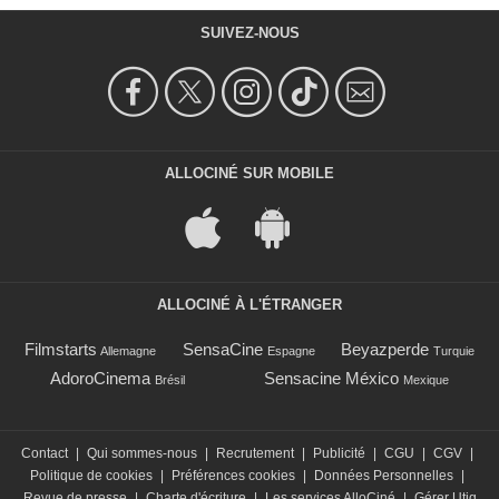
SUIVEZ-NOUS
ALLOCINÉ SUR MOBILE
ALLOCINÉ À L'ÉTRANGER
Filmstarts
SensaCine
Beyazperde
Allemagne
Espagne
Turquie
AdoroCinema
Sensacine México
Brésil
Mexique
Contact
|
Qui sommes-nous
|
Recrutement
|
Publicité
|
CGU
|
CGV
|
Politique de cookies
|
Préférences cookies
|
Données Personnelles
|
Revue de presse
|
Charte d'écriture
|
Les services AlloCiné
|
Gérer Utiq