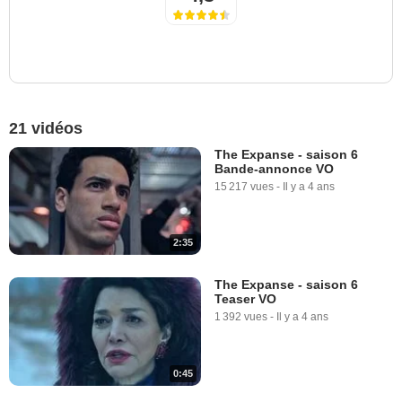
21 vidéos
The Expanse - saison 6
Bande-annonce VO
15 217 vues
-
Il y a 4 ans
2:35
The Expanse - saison 6
Teaser VO
1 392 vues
-
Il y a 4 ans
0:45