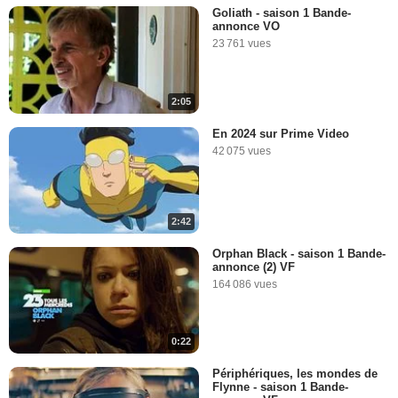
Goliath - saison 1 Bande-
annonce VO
23 761 vues
2:05
En 2024 sur Prime Video
42 075 vues
2:42
Orphan Black - saison 1 Bande-
annonce (2) VF
164 086 vues
0:22
Périphériques, les mondes de
Flynne - saison 1 Bande-