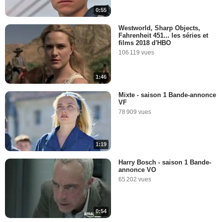
0:55
Westworld, Sharp Objects,
Fahrenheit 451... les séries et
films 2018 d'HBO
106 119 vues
1:46
Mixte - saison 1 Bande-annonce
VF
78 909 vues
1:19
Harry Bosch - saison 1 Bande-
annonce VO
65 202 vues
0:54