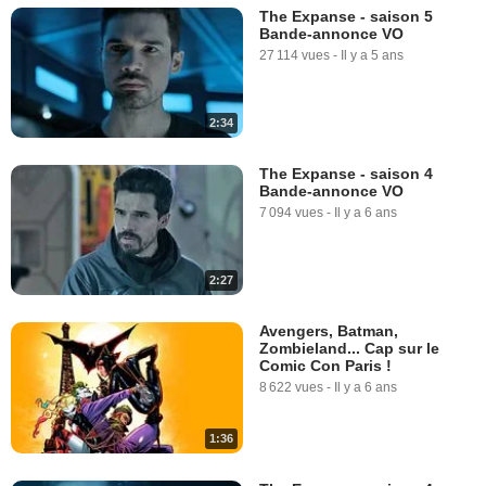
The Expanse - saison 5
Bande-annonce VO
27 114 vues
-
Il y a 5 ans
2:34
The Expanse - saison 4
Bande-annonce VO
7 094 vues
-
Il y a 6 ans
2:27
Avengers, Batman,
Zombieland... Cap sur le
Comic Con Paris !
8 622 vues
-
Il y a 6 ans
1:36