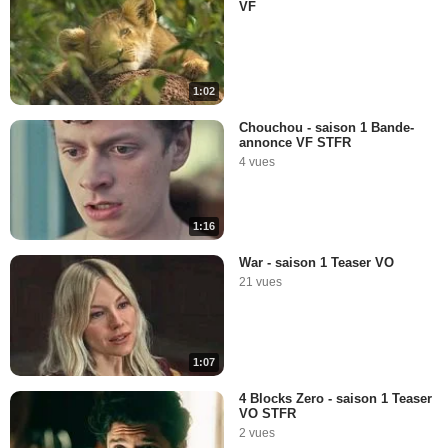
VF
1:02
Chouchou - saison 1 Bande-
annonce VF STFR
4 vues
1:16
War - saison 1 Teaser VO
21 vues
1:07
4 Blocks Zero - saison 1 Teaser
VO STFR
2 vues