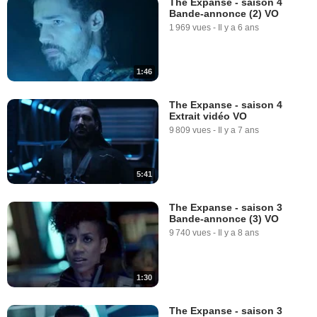
The Expanse - saison 4
Bande-annonce (2) VO
1 969 vues
-
Il y a 6 ans
1:46
The Expanse - saison 4
Extrait vidéo VO
9 809 vues
-
Il y a 7 ans
5:41
The Expanse - saison 3
Bande-annonce (3) VO
9 740 vues
-
Il y a 8 ans
1:30
The Expanse - saison 3