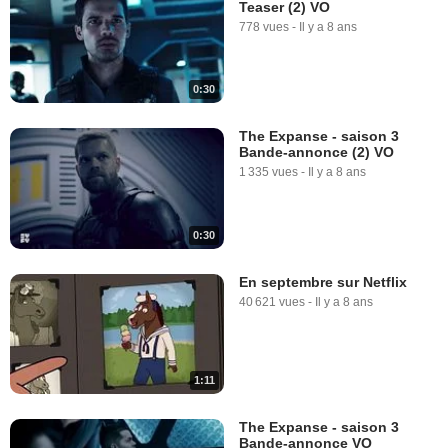
Teaser (2) VO
778 vues
-
Il y a 8 ans
0:30
The Expanse - saison 3
Bande-annonce (2) VO
1 335 vues
-
Il y a 8 ans
0:30
En septembre sur Netflix
40 621 vues
-
Il y a 8 ans
1:11
The Expanse - saison 3
Bande-annonce VO