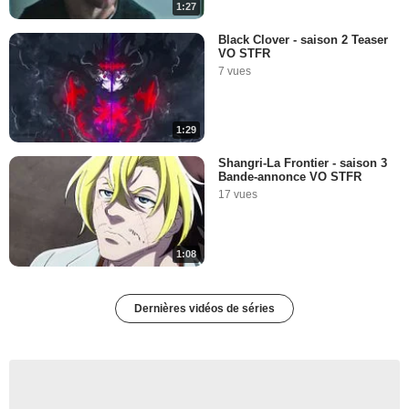
1:27
Black Clover - saison 2 Teaser
VO STFR
7 vues
1:29
Shangri-La Frontier - saison 3
Bande-annonce VO STFR
17 vues
1:08
Dernières vidéos de séries