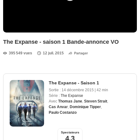
The Expanse - saison 1 Bande-annonce VO
395 549 vues
12 juil. 2015
Partager
The Expanse - Saison 1
Sortie :
14 décembre 2015
|
42 min
Série :
The Expanse
Avec
Thomas Jane
,
Steven Strait
,
Cas Anvar
,
Dominique Tipper
,
Paulo Costanzo
Spectateurs
4,3