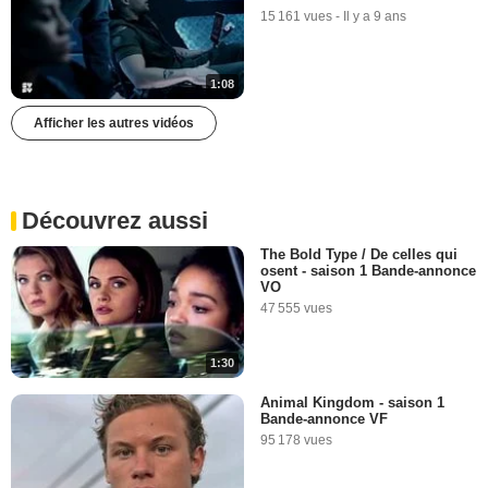
15 161 vues
-
Il y a 9 ans
1:08
Afficher les autres vidéos
Découvrez aussi
The Bold Type / De celles qui
osent - saison 1 Bande-annonce
VO
47 555 vues
1:30
Animal Kingdom - saison 1
Bande-annonce VF
95 178 vues