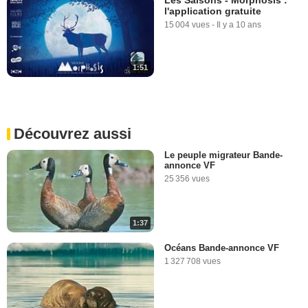
l'application gratuite
15 004 vues
-
Il y a 10 ans
1:51
Découvrez aussi
Le peuple migrateur Bande-
annonce VF
25 356 vues
1:37
Océans Bande-annonce VF
1 327 708 vues