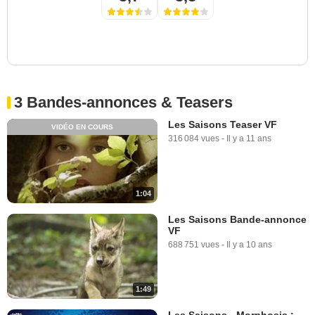
3 Bandes-annonces & Teasers
Les Saisons Teaser VF
VIDÉO EN COURS
316 084 vues
-
Il y a 11 ans
1:04
Les Saisons Bande-annonce
VF
688 751 vues
-
Il y a 10 ans
1:49
Les Saisons - Morphosis :