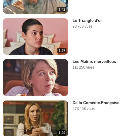
1:42
Le Triangle d'or
98 766 vues
1:37
Les Matins merveilleux
111 256 vues
De la Comédie-Française
273 468 vues
1:29