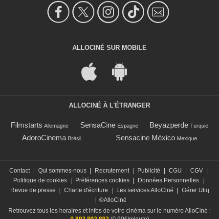
ALLOCINÉ SUR MOBILE
ALLOCINÉ À L'ÉTRANGER
Filmstarts
SensaCine
Beyazperde
Allemagne
Espagne
Turquie
AdoroCinema
Sensacine México
Brésil
Mexique
Contact
|
Qui sommes-nous
|
Recrutement
|
Publicité
|
CGU
|
CGV
|
Politique de cookies
|
Préférences cookies
|
Données Personnelles
|
Revue de presse
|
Charte d'écriture
|
Les services AlloCiné
|
Gérer Utiq
|
©AlloCiné
Retrouvez tous les horaires et infos de votre cinéma sur le numéro AlloCiné :
0 892 892 892
(0,90€/minute)