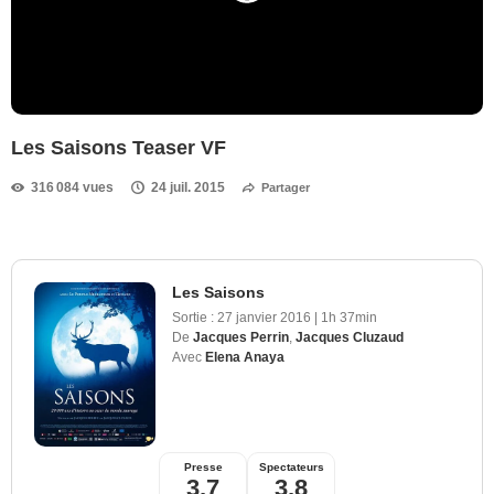
Les Saisons Teaser VF
316 084 vues
24 juil. 2015
Partager
Les Saisons
Sortie :
27 janvier 2016
|
1h 37min
De
Jacques Perrin
,
Jacques Cluzaud
Avec
Elena Anaya
Presse
Spectateurs
3,7
3,8