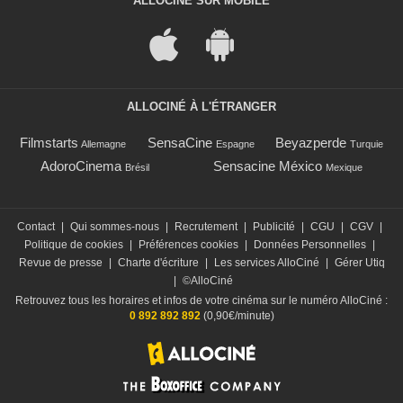
ALLOCINÉ SUR MOBILE
ALLOCINÉ À L'ÉTRANGER
Filmstarts
SensaCine
Beyazperde
Allemagne
Espagne
Turquie
AdoroCinema
Sensacine México
Brésil
Mexique
Contact
|
Qui sommes-nous
|
Recrutement
|
Publicité
|
CGU
|
CGV
|
Politique de cookies
|
Préférences cookies
|
Données Personnelles
|
Revue de presse
|
Charte d'écriture
|
Les services AlloCiné
|
Gérer Utiq
|
©AlloCiné
Retrouvez tous les horaires et infos de votre cinéma sur le numéro AlloCiné :
0 892 892 892
(0,90€/minute)