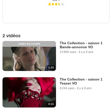
2 vidéos
The Collection - saison 1
VIDÉO EN COURS
Bande-annonce VO
23 966 vues
-
Il y a 9 ans
1:33
The Collection - saison 1
Teaser VO
8 244 vues
-
Il y a 9 ans
0:15