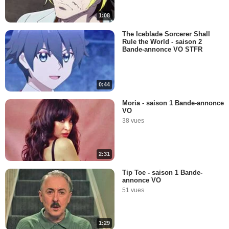
1:08
The Iceblade Sorcerer Shall
Rule the World - saison 2
Bande-annonce VO STFR
0:44
Moria - saison 1 Bande-annonce
VO
38 vues
2:31
Tip Toe - saison 1 Bande-
annonce VO
51 vues
1:29