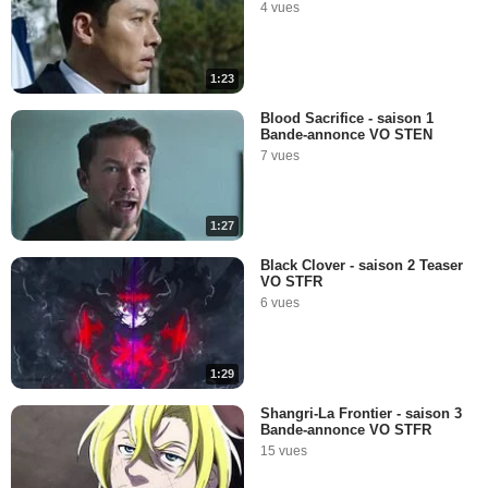
4 vues
1:23
Blood Sacrifice - saison 1
Bande-annonce VO STEN
7 vues
1:27
Black Clover - saison 2 Teaser
VO STFR
6 vues
1:29
Shangri-La Frontier - saison 3
Bande-annonce VO STFR
15 vues