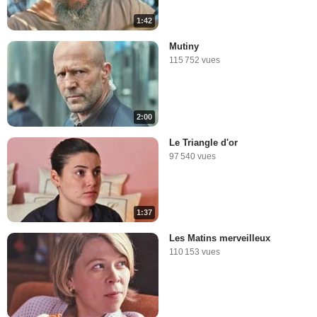
1:42
Mutiny
115 752 vues
2:00
Le Triangle d'or
97 540 vues
1:37
Les Matins merveilleux
110 153 vues