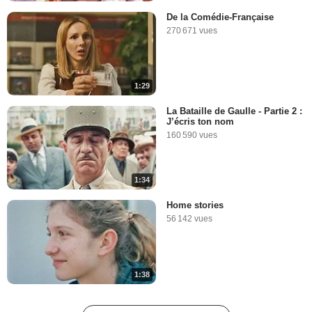
De la Comédie-Française
270 671 vues
1:29
La Bataille de Gaulle - Partie 2 :
J’écris ton nom
160 590 vues
1:34
Home stories
56 142 vues
1:38