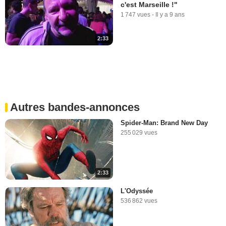
c'est Marseille !"
1 747 vues
-
Il y a 9 ans
2:33
Autres bandes-annonces
Spider-Man: Brand New Day
255 029 vues
2:33
L'Odyssée
536 862 vues