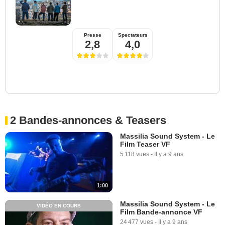
Presse
Spectateurs
2,8
4,0
2 Bandes-annonces & Teasers
Massilia Sound System - Le
Film Teaser VF
5 118 vues
-
Il y a 9 ans
1:00
Massilia Sound System - Le
VIDÉO EN COURS
Film Bande-annonce VF
24 477 vues
-
Il y a 9 ans