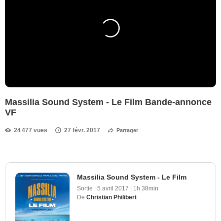
Massilia Sound System - Le Film Bande-annonce
VF
24 477 vues
27 févr. 2017
Partager
Massilia Sound System - Le Film
Sortie :
5 avril 2017
|
1h 38min
De
Christian Philibert