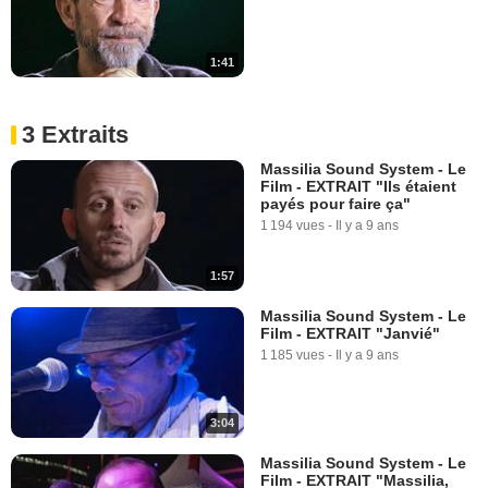
1:41
3 Extraits
Massilia Sound System - Le
Film - EXTRAIT "Ils étaient
payés pour faire ça"
1 194 vues
-
Il y a 9 ans
1:57
Massilia Sound System - Le
Film - EXTRAIT "Janvié"
1 185 vues
-
Il y a 9 ans
3:04
Massilia Sound System - Le
Film - EXTRAIT "Massilia,