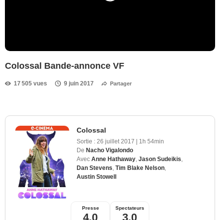
Colossal Bande-annonce VF
17 505 vues
9 juin 2017
Partager
Colossal
Sortie :
26 juillet 2017
|
1h 54min
De
Nacho Vigalondo
Avec
Anne Hathaway
,
Jason Sudeikis
,
Dan Stevens
,
Tim Blake Nelson
,
Austin Stowell
Presse
Spectateurs
4,0
3,0