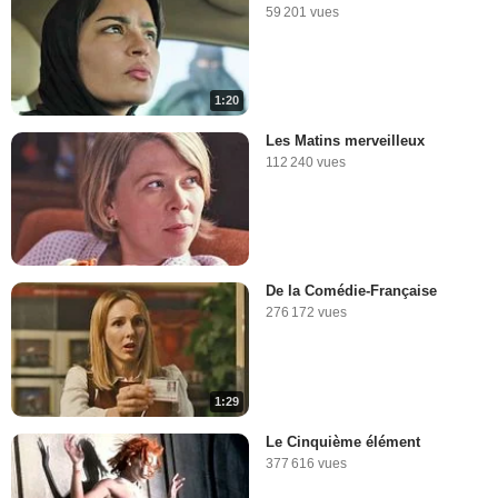
59 201 vues
1:20
Les Matins merveilleux
112 240 vues
De la Comédie-Française
276 172 vues
1:29
Le Cinquième élément
377 616 vues