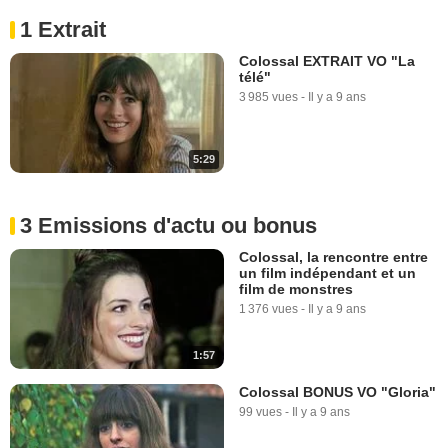
1 Extrait
Colossal EXTRAIT VO "La
télé"
3 985 vues
-
Il y a 9 ans
5:29
3 Emissions d'actu ou bonus
Colossal, la rencontre entre
un film indépendant et un
film de monstres
1 376 vues
-
Il y a 9 ans
1:57
Colossal BONUS VO "Gloria"
99 vues
-
Il y a 9 ans