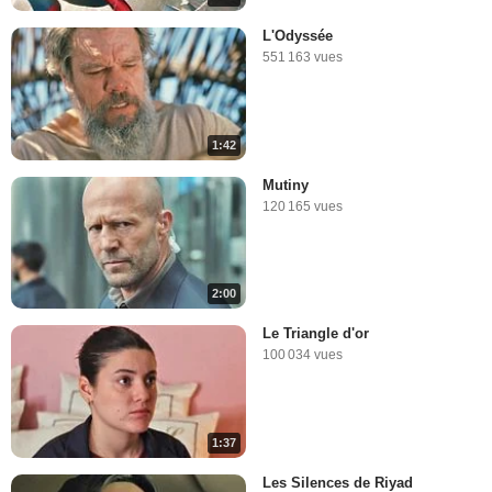
L'Odyssée
551 163 vues
1:42
Mutiny
120 165 vues
2:00
Le Triangle d'or
100 034 vues
1:37
Les Silences de Riyad