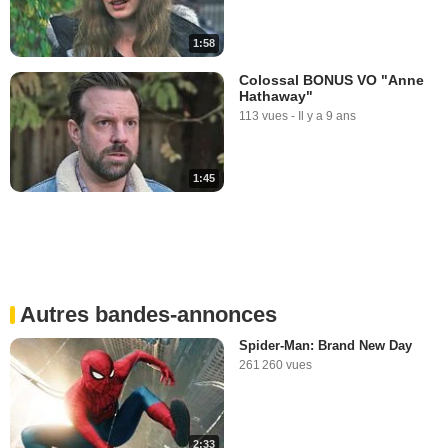
1:58
Colossal BONUS VO "Anne
Hathaway"
113 vues
-
Il y a 9 ans
1:45
Autres bandes-annonces
Spider-Man: Brand New Day
261 260 vues
2:33