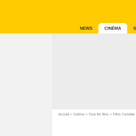
NEWS
CINÉMA
S
Accueil
Cinéma
Tous les films
Films Comédie