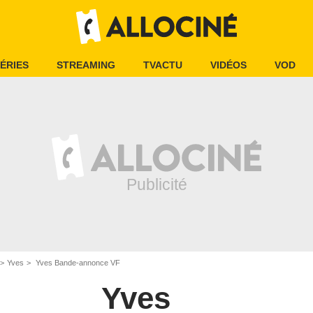
ÉRIES
STREAMING
TVACTU
VIDÉOS
VOD
Yves
Yves Bande-annonce VF
Yves