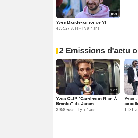
1:09
Yves Bande-annonce VF
415 527 vues
-
Il y a 7 ans
2 Emissions d'actu 
3:07
Yves CLIP "Carrément Rien À
Yves :
Branler" de Jerem
capella
3 958 vues
-
Il y a 7 ans
1 131 v