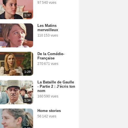
97 540 vues
1:37
Les Matins
merveilleux
110 153 vues
De la Comédie-
Française
270 671 vues
1:29
La Bataille de Gaulle
- Partie 2 : J’écris ton
nom
160 590 vues
1:34
Home stories
56 142 vues