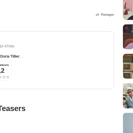
Partager
1h 47min
,
Doria Tillier
,
Philippe Katerine
,
Alka Balbir
,
Antoine Gouy
ateurs
,2
Teasers