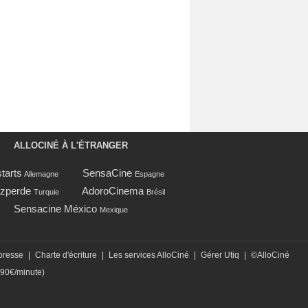
ALLOCINÉ À L'ÉTRANGER
tarts
SensaCine
Allemagne
Espagne
zperde
AdoroCinema
Turquie
Brésil
Sensacine México
Mexique
presse
|
Charte d'écriture
|
Les services AlloCiné
|
Gérer Utiq
|
©AlloCiné
,90€/minute)