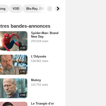
ming
VOD
Blu-Ray, DVD
Photos
Musique
Secrets de
tres bandes-annonces
Spider-Man: Brand
New Day
255 029 vues
2:33
L'Odyssée
536 862 vues
1:42
Mutiny
115 752 vues
2:00
Le Triangle d'or