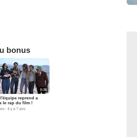
ou bonus
0:36
 l'équipe reprend a
 le rap du film !
ues
-
Il y a 7 ans