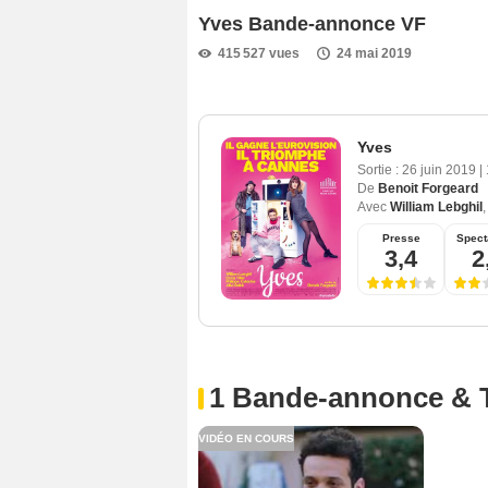
Yves Bande-annonce VF
415 527 vues
24 mai 2019
Yves
Sortie :
26 juin 2019
|
De
Benoit Forgeard
Avec
William Lebghil
Presse
Spect
3,4
2
1 Bande-annonce & 
VIDÉO EN COURS