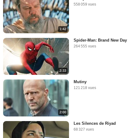
558 059 vues
1:42
Spider-Man: Brand New Day
264 555 vues
2:33
Mutiny
121 218 vues
2:00
Les Silences de Riyad
68 327 vues