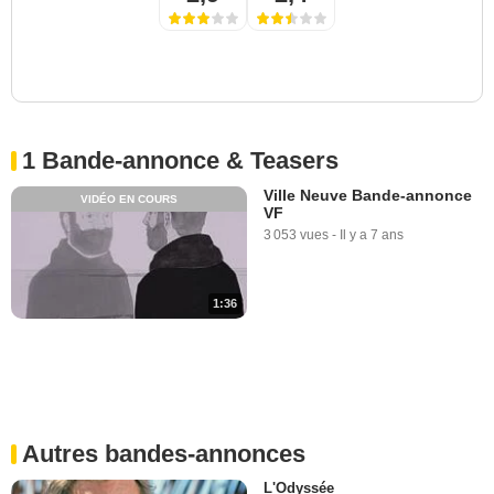
1 Bande-annonce & Teasers
Ville Neuve Bande-annonce
VIDÉO EN COURS
VF
3 053 vues
-
Il y a 7 ans
1:36
Autres bandes-annonces
L'Odyssée