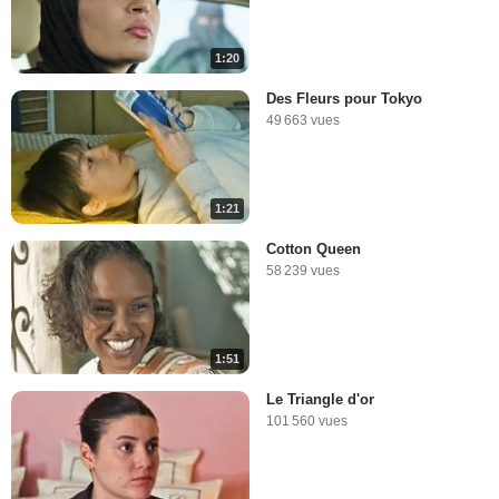
1:20
Des Fleurs pour Tokyo
49 663 vues
1:21
Cotton Queen
58 239 vues
1:51
Le Triangle d'or
101 560 vues