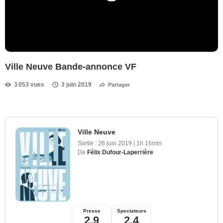
Ville Neuve Bande-annonce VF
3 053 vues
3 juin 2019
Partager
Ville Neuve
Sortie :
26 juin 2019
|
1h 16min
De
Félix Dufour-Laperrière
Presse
Spectateurs
2,9
2,4