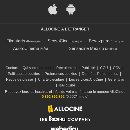
ALLOCINÉ À L'ÉTRANGER
Filmstarts
SensaCine
Beyazperde
Allemagne
Espagne
Turquie
AdoroCinema
Sensacine México
Brésil
Mexique
Contact
|
Qui sommes-nous
|
Recrutement
|
Publicité
|
CGU
|
CGV
|
Politique de cookies
|
Préférences cookies
|
Données Personnelles
|
Revue de presse
|
Charte d'écriture
|
Les services AlloCiné
|
Gérer Utiq
|
©AlloCiné
Retrouvez tous les horaires et infos de votre cinéma sur le numéro AlloCiné :
0 892 892 892
(0,90€/minute)