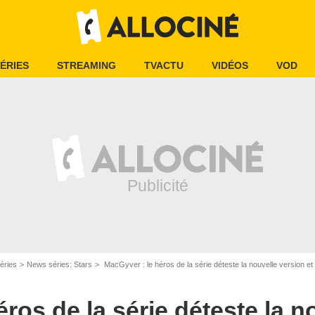
ÉRIES
STREAMING
TVACTU
VIDÉOS
VOD
éries
News séries: Stars
MacGyver : le héros de la série déteste la nouvelle version et 
ros de la série déteste la n