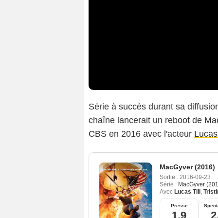
Série à succès durant sa diffusion
chaîne lancerait un reboot de M
CBS en 2016 avec l'acteur
Lucas 
MacGyver (2016)
Sortie :
2016-09-23
Série :
MacGyver (201
Avec
Lucas Till
,
Trist
Presse
Spect
1,9
2