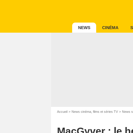
NEWS
CINÉMA
S
Accueil
News cinéma, films et séries TV
News s
MacGyver : le hé