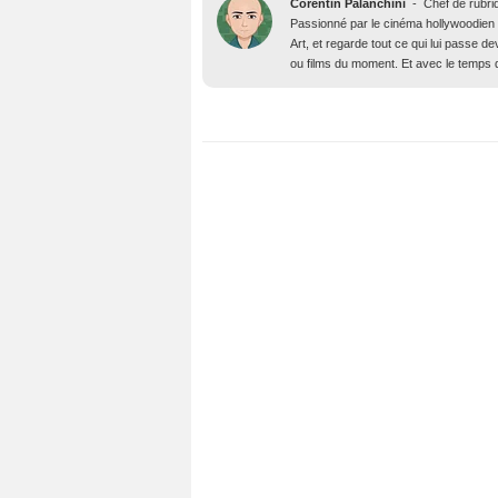
Corentin Palanchini
-
Chef de rubri
Passionné par le cinéma hollywoodien des
Art, et regarde tout ce qui lui passe d
ou films du moment. Et avec le temps qu’