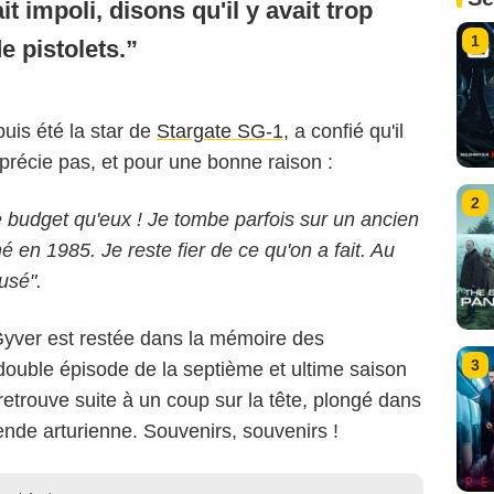
t impoli, disons qu'il y avait trop
1
e pistolets.
uis été la star de
Stargate SG-1
, a confié qu'il
apprécie pas, et pour une bonne raison :
2
e budget qu'eux ! Je tombe parfois sur un ancien
né en 1985. Je reste fier de ce qu'on a fait. Au
usé".
yver est restée dans la mémoire des
3
ouble épisode de la septième et ultime saison
trouve suite à un coup sur la tête, plongé dans
ende arturienne. Souvenirs, souvenirs !