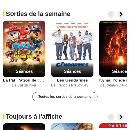
DVD
Sorties de la semaine
Meilleurs films 2019
Tous les films pour enfants
Tous les films
Festivals
Court-métrages
Séances
Séances
Séances
La Pat' Patrouille : Le film mission Dino
Les Gendarmes
De Cal Brunker
De François Prévôt-Leygonie, Stephan Archinard
De Romain Daudet
Toutes les sorties de la semaine
Toujours à l'affiche