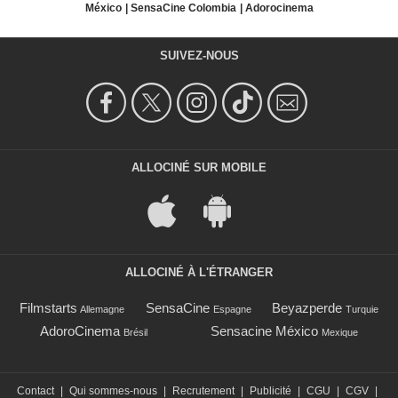
México
SensaCine Colombia
Adorocinema
SUIVEZ-NOUS
ALLOCINÉ SUR MOBILE
ALLOCINÉ À L'ÉTRANGER
Filmstarts
SensaCine
Beyazperde
Allemagne
Espagne
Turquie
AdoroCinema
Sensacine México
Brésil
Mexique
Contact
|
Qui sommes-nous
|
Recrutement
|
Publicité
|
CGU
|
CGV
|