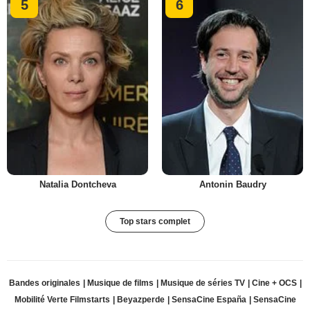
5
6
Natalia Dontcheva
Antonin Baudry
Top stars complet
Bandes originales
Musique de films
Musique de séries TV
Cine + OCS
Mobilité Verte
Filmstarts
Beyazperde
SensaCine España
SensaCine