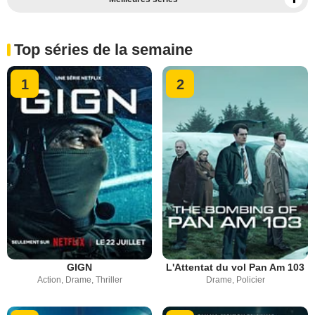
Dernières vidéos de séries
Top séries de la semaine
Nouvelles saisons attendues
Toutes les vidéos de séries
1
2
Tous les teasers de séries
GIGN
L'Attentat du vol Pan Am 103
Action, Drame, Thriller
Drame, Policier