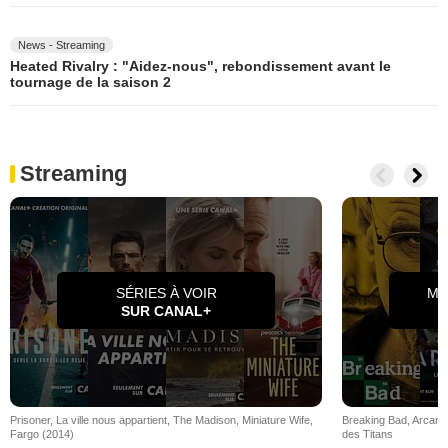
News - Streaming
Heated Rivalry : "Aidez-nous", rebondissement avant le
tournage de la saison 2
Streaming
SÉRIES À VOIR
ME
SUR CANAL+
Prisoner
, 
La ville nous appartient
, 
The Madison
, 
Miniature Wife
, 
Breaking Bad
, 
Arcane
Fargo (2014)
des Titans