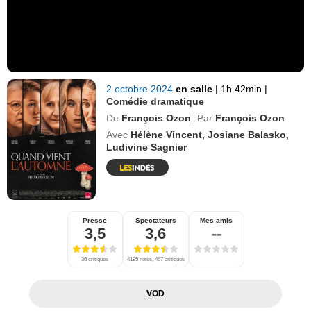
2 octobre 2024
en salle
|
1h 42min
|
Comédie dramatique
De
François Ozon
Par
François Ozon
|
Avec
Hélène Vincent
,
Josiane Balasko
,
Ludivine Sagnier
Presse
Spectateurs
Mes amis
3,5
3,6
--
36 critiques
4195 notes, 467 critiques
VOD