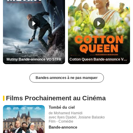
Mutiny Bande-annonce VO STFR
Cotton Queen Bande-annonce VO STFR
Bandes-annonces à ne pas manquer
Films Prochainement au Cinéma
Tombé du ciel
de Mohamed Hamidi
avec Ilyes Djadel, Josiane Balasko
Film - Comédie
Bande-annonce