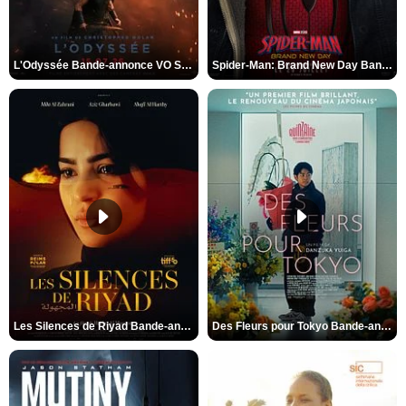
L'Odyssée Bande-annonce VO STFR
Spider-Man: Brand New Day Bande-annonce VO STFR
Les Silences de Riyad Bande-annonce VO STFR
Des Fleurs pour Tokyo Bande-annonce VO STFR