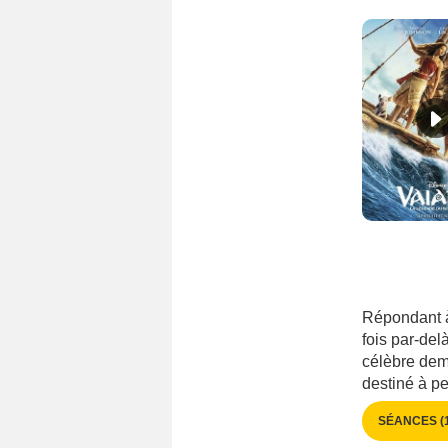
Singapour
(154)
Slovaquie
(200)
Slovénie
(156)
Sri Lanka
(38)
Suisse
(1017)
Suède
(1058)
Syrie
(32)
Sénégal
(63)
Taïwan
(436)
Tchécoslovaquie
(264)
Thaïlande
(275)
Répondant à
Tunisie
(167)
fois par-del
Turquie
(1159)
célèbre dem
destiné à p
Ukraine
(170)
URSS
(406)
SÉANCES (1
Uruguay
(108)