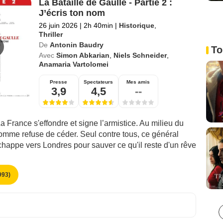
La Bataille de Gaulle - Partie 2 :
J’écris ton nom
26 juin 2026
|
2h 40min
|
Historique
,
Thriller
De
Antonin Baudry
To
Avec
Simon Abkarian
,
Niels Schneider
,
Anamaria Vartolomei
Presse
Spectateurs
Mes amis
3,9
4,5
--
a France s'effondre et signe l’armistice. Au milieu du
omme refuse de céder. Seul contre tous, ce général
happe vers Londres pour sauver ce qu'il reste d'un rêve
93)