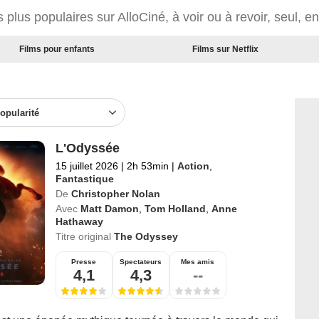
 plus populaires sur AlloCiné, à voir ou à revoir, seul, e
Films pour enfants
Films sur Netflix
opularité
L'Odyssée
15 juillet 2026
|
2h 53min
|
Action
,
Fantastique
De
Christopher Nolan
Avec
Matt Damon
,
Tom Holland
,
Anne
Hathaway
Titre original
The Odyssey
Presse
Spectateurs
Mes amis
4,1
4,3
--