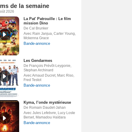
lms de la semaine
août 2026
La Pat' Patrouille : Le film
mission Dino
De Cal Brunker
Avec Rain Janjua, Carter Young,
Mckenna Grace
Bande-annonce
Les Gendarmes
De François Prévôt-Leygonie,
Stephan Archinard
Avec Arnaud Ducret, Marc Riso,
Fred Testot
Bande-annonce
Kyma, l’onde mystérieuse
De Romain Daudet-Jahan
Avec Jules Lefebvre, Lucy Loste
Berset, Mamadou Haïdara
Bande-annonce