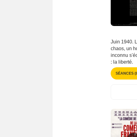
Espagne
(3517)
Estonie
(147)
Finlande
(481)
Grande-Bretagne
(7614)
Grèce
(440)
Juin 1940. L
Géorgie
(116)
chaos, un h
inconnu s'éc
Hong-Kong
(1237)
: la liberté.
Hongrie
(577)
Inde
(3050)
SÉANCES (8
Indonésie
(258)
Irak
(35)
Iran
(451)
Irlande
(587)
Islande
(172)
Israël
(506)
Italie
(6236)