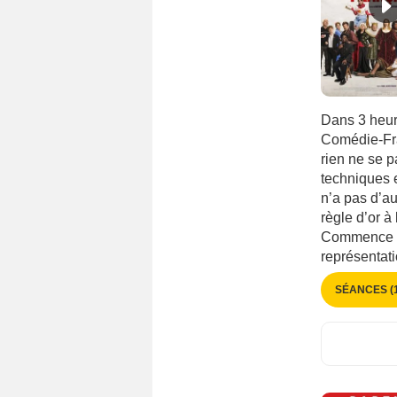
Japon
(3338)
Jordanie
(39)
kazakhstan
(97)
Kenya
(45)
Dans 3 heur
Lettonie
(119)
Comédie-Fran
Liban
(160)
rien ne se 
Lituanie
(136)
techniques 
n’a pas d’au
Luxembourg
(378)
règle d’or à
Macédoine
(75)
Commence al
Malaisie
(105)
représentati
Maroc
(239)
SÉANCES (1
Mexique
(1091)
Mongolie
(31)
Monténégro
(47)
Nigéria
(239)