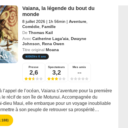
Vaiana, la légende du bout du
monde
8 juillet 2026
|
1h 56min
|
Aventure
,
Comédie
,
Famille
De
Thomas Kail
Avec
Catherine Laga'aia
,
Dwayne
Johnson
,
Rena Owen
Titre original
Moana
Dès 6 ans
Presse
Spectateurs
Mes amis
2,6
3,2
--
 l’appel de l’océan, Vaiana s’aventure pour la première
à le récif de son île de Motunui. Accompagnée du
i-dieu Maui, elle embarque pour un voyage inoubliable
ermettre à son peuple de retrouver sa prospérité…
 188)