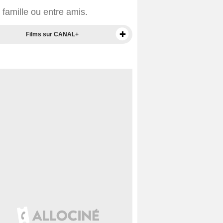
n famille ou entre amis.
Films sur CANAL+
Films sur Prime Video
Films en VOD
Films en DVD
BO de films