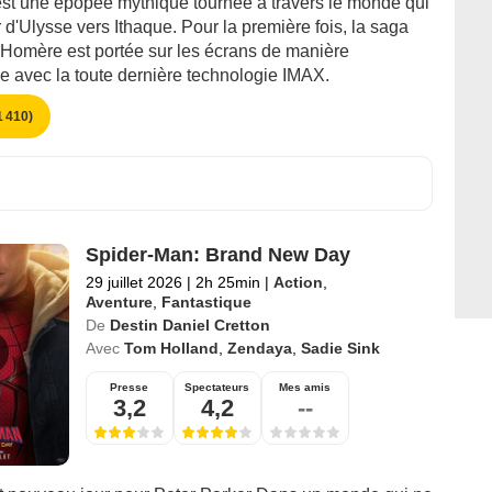
st une épopée mythique tournée à travers le monde qui
ur d'Ulysse vers Ithaque. Pour la première fois, la saga
d'Homère est portée sur les écrans de manière
e avec la toute dernière technologie IMAX.
 410)
Spider-Man: Brand New Day
29 juillet 2026
|
2h 25min
|
Action
,
Aventure
,
Fantastique
De
Destin Daniel Cretton
Avec
Tom Holland
,
Zendaya
,
Sadie Sink
Presse
Spectateurs
Mes amis
3,2
4,2
--