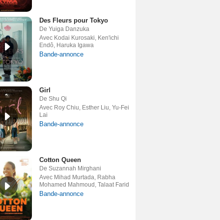
Des Fleurs pour Tokyo
De Yuiga Danzuka
Avec Kodai Kurosaki, Ken'ichi
Endô, Haruka Igawa
Bande-annonce
Girl
De Shu Qi
Avec Roy Chiu, Esther Liu, Yu-Fei
Lai
Bande-annonce
Cotton Queen
De Suzannah Mirghani
Avec Mihad Murtada, Rabha
Mohamed Mahmoud, Talaat Farid
Bande-annonce