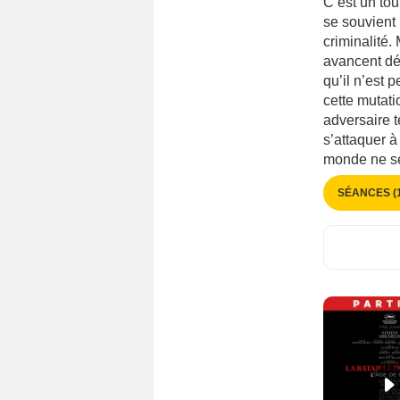
C’est un to
Historique
(2864)
Cambodge
(33)
se souvient 
Judiciaire
(290)
criminalité.
Cameroun
(40)
avancent dé
Musical
(1846)
Canada
(4348)
qu’il n’est 
Médical
(5)
Chili
(333)
cette mutati
Opéra
(140)
adversaire t
Chine
(1274)
Policier
(6431)
s’attaquer à
Chypre
(46)
monde ne se
Péplum
(93)
Colombie
(236)
Romance
(10734)
SÉANCES (1
Corée
(138)
Science Fiction
(4172)
Corée du Sud
(1130)
Spectacle
(37)
Croatie
(243)
Thriller
(15070)
Cuba
(118)
Web Séries
(1)
Côte-d'Ivoire
(47)
Western
(1643)
Danemark
(788)
Évènement Sportif
(163)
Egypte
(342)
Emirats Arabes Unis
(84)