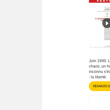
Norvège
(573)
Nouvelle-Zélande
(264)
Pakistan
(46)
Palestine
(68)
Pays-Bas
(879)
Philippines
(400)
Pologne
(824)
Portugal
(552)
Pérou
(157)
Juin 1940. L
chaos, un h
Qatar
(153)
inconnu s'éc
Roumanie
(413)
: la liberté.
Russie
(1034)
SÉANCES (9
République dominicaine
(57)
République tchèque
(454)
Serbie
(270)