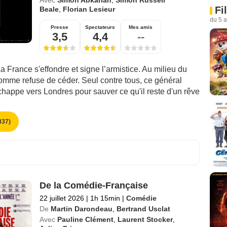
Fi
Beale
,
Florian Lesieur
du 5 
Presse
Spectateurs
Mes amis
3,5
4,4
--
a France s'effondre et signe l’armistice. Au milieu du
omme refuse de céder. Seul contre tous, ce général
happe vers Londres pour sauver ce qu'il reste d'un rêve
37)
De la Comédie-Française
22 juillet 2026
|
1h 15min
|
Comédie
De
Martin Darondeau
,
Bertrand Usclat
Avec
Pauline Clément
,
Laurent Stocker
,