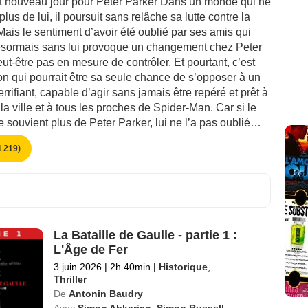
ut nouveau jour pour Peter Parker Dans un monde qui ne
plus de lui, il poursuit sans relâche sa lutte contre la
 Mais le sentiment d’avoir été oublié par ses amis qui
sormais sans lui provoque un changement chez Peter
peut-être pas en mesure de contrôler. Et pourtant, c’est
on qui pourrait être sa seule chance de s’opposer à un
errifiant, capable d’agir sans jamais être repéré et prêt à
 la ville et à tous les proches de Spider-Man. Car si le
 souvient plus de Peter Parker, lui ne l’a pas oublié…
 219)
La Bataille de Gaulle - partie 1 :
L'Âge de Fer
3 juin 2026
|
2h 40min
|
Historique
,
Thriller
De
Antonin Baudry
Avec
Simon Abkarian
,
Simon Russell