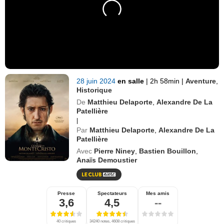
28 juin 2024
en salle
|
2h 58min
|
Aventure
,
Historique
De
Matthieu Delaporte
,
Alexandre De La
Patellière
|
Par
Matthieu Delaporte
,
Alexandre De La
Patellière
Avec
Pierre Niney
,
Bastien Bouillon
,
Anaïs Demoustier
Presse
Spectateurs
Mes amis
3,6
4,5
--
40 critiques
34240 notes, 4608 critiques