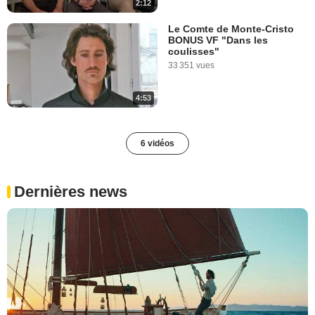
2:12
Le Comte de Monte-Cristo
BONUS VF "Dans les
coulisses"
33 351 vues
4:53
6 vidéos
Dernières news