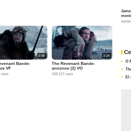
James
monde
samed
Ce
2:30
2:24
O 
evenant Bande-
The Revenant Bande-
ce VF
annonce (2) VO
Th
 vues
268 237 vues
El