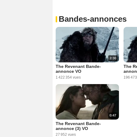
Bandes-annonces
2:30
The Revenant Bande-
The R
annonce VO
annon
1 422 354 vues
196 473
0:47
The Revenant Bande-
annonce (3) VO
27 952 vues