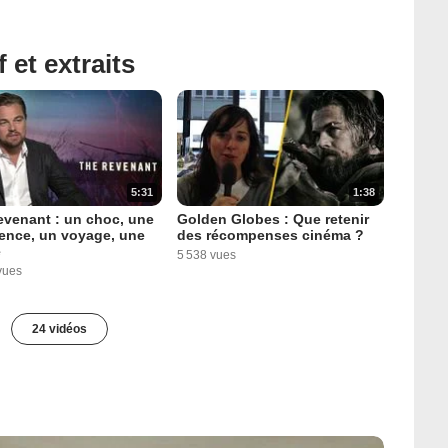
 et extraits
5:31
1:38
venant : un choc, une
Golden Globes : Que retenir
ence, un voyage, une
des récompenses cinéma ?
e
5 538 vues
vues
24 vidéos