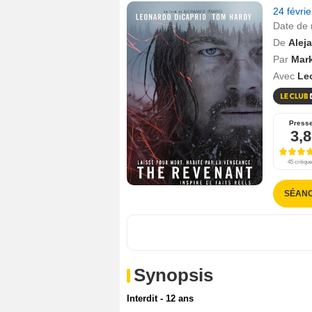
24 févri
Date de 
De
Alej
Par
Mark
Avec
Le
Press
3,8
45 critiqu
SÉAN
Synopsis
Interdit - 12 ans