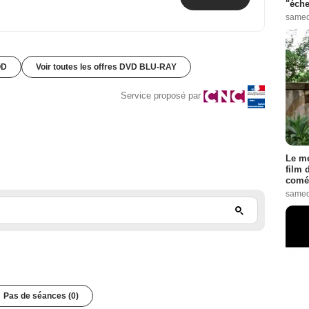
"éche
samed
OD
Voir toutes les offres DVD BLU-RAY
Service proposé par
Le me
film 
comé
samed
Pas de séances (0)