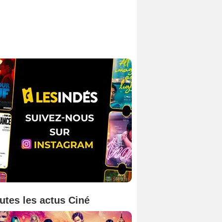
utes les actus Ciné