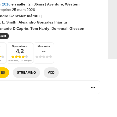
er 2016
en salle
|
2h 36min
|
Aventure
,
Western
reprise
25 mars 2026
andro González Iñárritu
|
 L. Smith
,
Alejandro González Iñárritu
onardo DiCaprio
,
Tom Hardy
,
Domhnall Gleeson
e
Spectateurs
Mes amis
4,2
--
es
46256 notes, 2221 critiques
CES
STREAMING
VOD