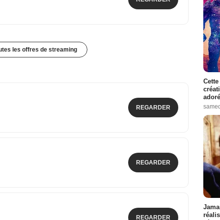
outes les offres de streaming
Cette
créat
adoré
samed
REGARDER
REGARDER
Jamai
réali
REGARDER