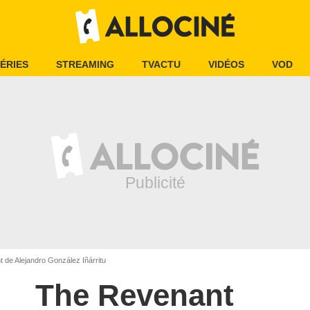
ÉRIES
STREAMING
TVACTU
VIDÉOS
VOD
de Alejandro González Iñárritu
The Revenant