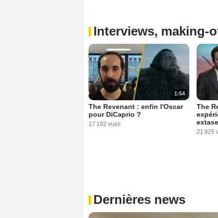
Interviews, making-of
1:54
The Revenant : enfin l'Oscar
The Re
pour DiCaprio ?
expéri
extas
17 192 vues
21 925 
Dernières news