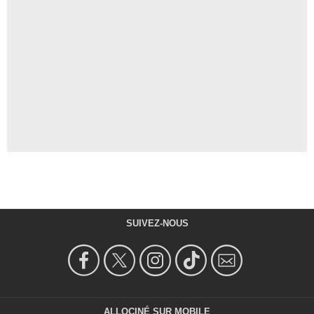
SUIVEZ-NOUS
ALLOCINÉ SUR MOBILE