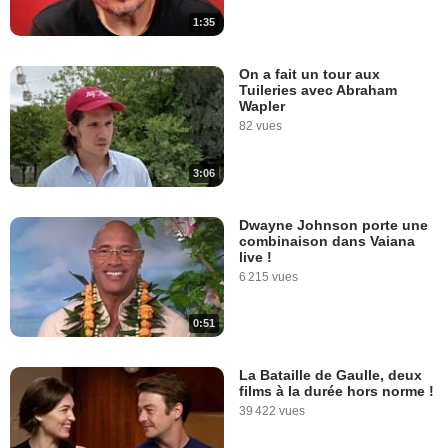
1:35
On a fait un tour aux
Tuileries avec Abraham
Wapler
82 vues
3:06
Dwayne Johnson porte une
combinaison dans Vaiana
live !
6 215 vues
0:51
La Bataille de Gaulle, deux
films à la durée hors norme !
39 422 vues