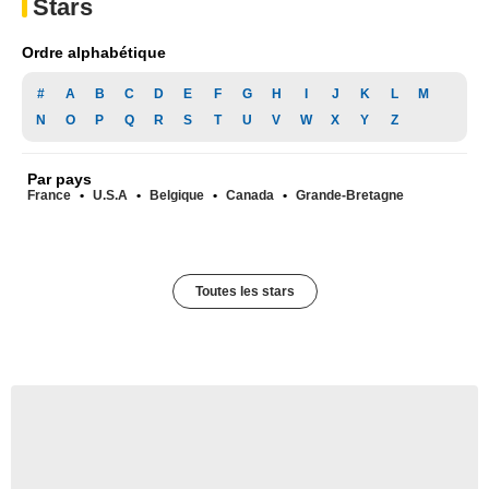
Stars
Ordre alphabétique
#
A
B
C
D
E
F
G
H
I
J
K
L
M
N
O
P
Q
R
S
T
U
V
W
X
Y
Z
Par pays
France
U.S.A
Belgique
Canada
Grande-Bretagne
Toutes les stars