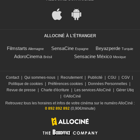
ALLOCINÉ À L'ÉTRANGER
Filmstarts
SensaCine
Beyazperde
Allemagne
Espagne
Turquie
AdoroCinema
Sensacine México
Brésil
Mexique
Contact
|
Qui sommes-nous
|
Recrutement
|
Publicité
|
CGU
|
CGV
|
Politique de cookies
|
Préférences cookies
|
Données Personnelles
|
Revue de presse
|
Charte d'écriture
|
Les services AlloCiné
|
Gérer Utiq
|
©AlloCiné
Retrouvez tous les horaires et infos de votre cinéma sur le numéro AlloCiné :
0 892 892 892
(0,90€/minute)