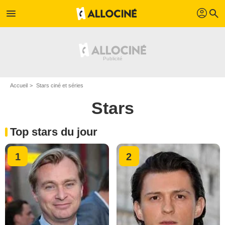
profil
menu
search
Accueil
Stars ciné et séries
Stars
Top stars du jour
1
2