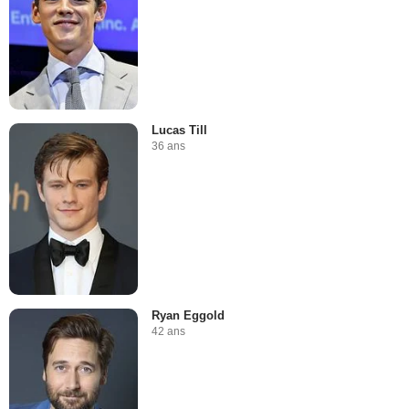
Lucas Till
36 ans
Ryan Eggold
42 ans