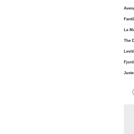
Aven
Fant
La Ma
The D
Levit
Fjord
Juste