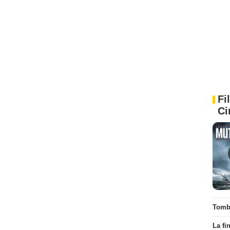
Fi
Ci
Tombé
La fi