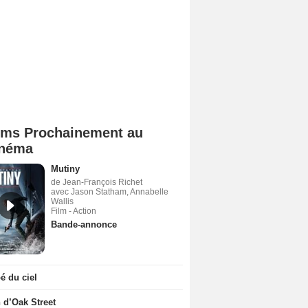
lms Prochainement au
néma
Mutiny
de Jean-François Richet
avec Jason Statham, Annabelle
Wallis
Film - Action
Bande-annonce
 du ciel
n d’Oak Street