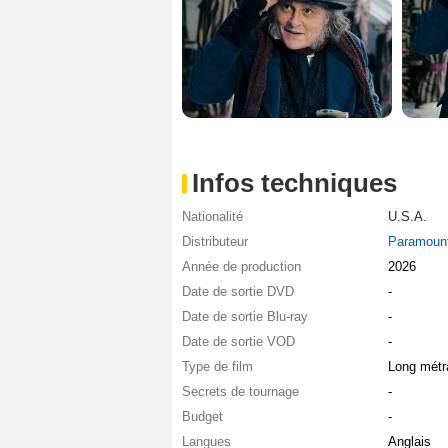
Infos techniques
Nationalité
U.S.A.
Distributeur
Paramount
Année de production
2026
Date de sortie DVD
-
Date de sortie Blu-ray
-
Date de sortie VOD
-
Type de film
Long métr
Secrets de tournage
-
Budget
-
Langues
Anglais