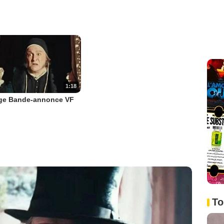
1:18
ge Bande-annonce VF
To