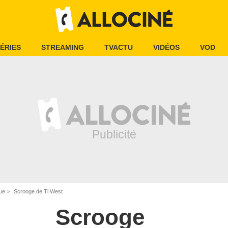
ÉRIES
STREAMING
TVACTU
VIDÉOS
VOD
ue
Scrooge de Ti West
Scrooge