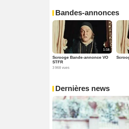
Bandes-annonces
1:18
Scrooge Bande-annonce VO
Scroo
STFR
3 968 vues
Dernières news