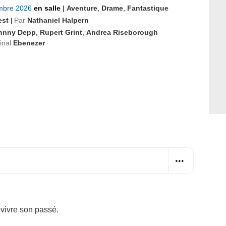
mbre 2026
en salle
|
Aventure
,
Drame
,
Fantastique
est
Par
Nathaniel Halpern
|
hnny Depp
,
Rupert Grint
,
Andrea Riseborough
ginal
Ebenezer
evivre son passé.