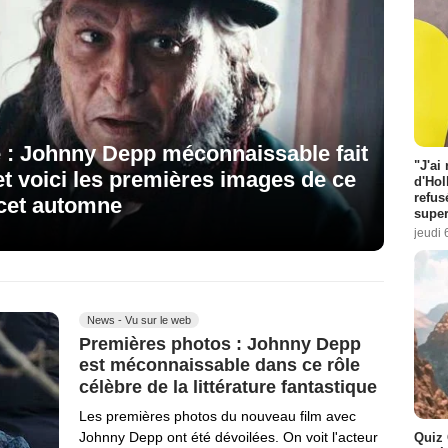
: Johnny Depp méconnaissable fait
"J'ai
t voici les premières images de ce
d'Hol
refus
 cet automne
super
jeudi 
News - Vu sur le web
Premières photos : Johnny Depp
est méconnaissable dans ce rôle
célèbre de la littérature fantastique
Les premières photos du nouveau film avec
Johnny Depp ont été dévoilées. On voit l'acteur
Quiz 