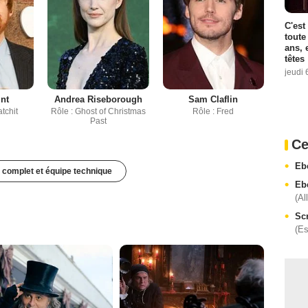
C'est
toute
ans, 
têtes
jeudi 
int
Andrea Riseborough
Sam Claflin
tchit
Rôle : Ghost of Christmas
Rôle : Fred
Past
Ce
Eb
 complet et équipe technique
Eb
(Al
Sc
(E