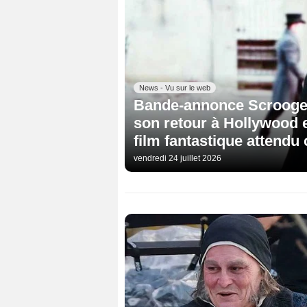
News - Vu sur le web
Bande-annonce Scrooge 
son retour à Hollywood e
film fantastique attendu
vendredi 24 juillet 2026