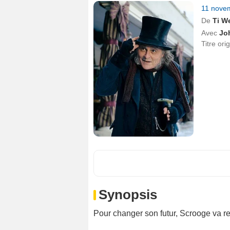
11 nove
De
Ti W
Avec
Jo
Titre ori
Synopsis
Pour changer son futur, Scrooge va r