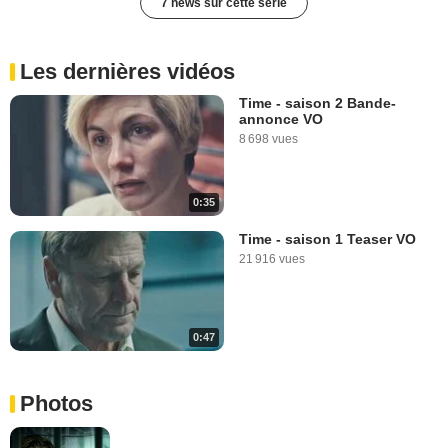
7 news sur cette série
Les dernières vidéos
Time - saison 2 Bande-
annonce VO
8 698 vues
0:35
Time - saison 1 Teaser VO
21 916 vues
0:47
Photos