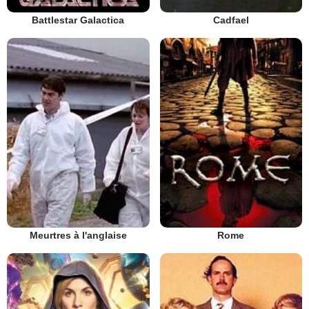
Battlestar Galactica
Cadfael
Meurtres à l'anglaise
Rome