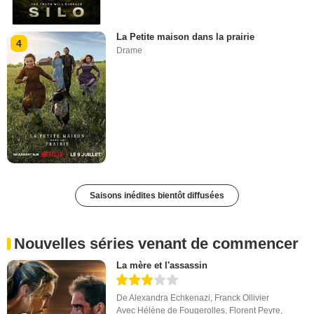
La Petite maison dans la prairie
4
Drame
Saisons inédites bientôt diffusées
Nouvelles séries venant de commencer
La mère et l'assassin
De
Alexandra Echkenazi
,
Franck Ollivier
Avec
Hélène de Fougerolles
,
Florent Peyre
,