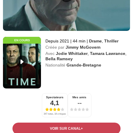
EN COURS
Depuis 2021
|
44 min
|
Drame
,
Thriller
Créée par
Jimmy McGovern
Avec
Jodie Whittaker
,
Tamara Lawrance
,
Bella Ramsey
Nationalité
Grande-Bretagne
Spectateurs
Mes amis
4,1
--
347 notes, 18 critiques
VOIR SUR CANAL+