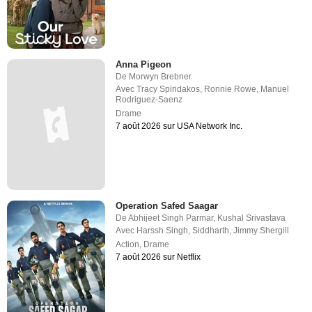
Anna Pigeon
De
Morwyn Brebner
Avec
Tracy Spiridakos
,
Ronnie Rowe
,
Manuel
Rodriguez-Saenz
Drame
7 août 2026 sur USA Network Inc.
Operation Safed Saagar
De
Abhijeet Singh Parmar
,
Kushal Srivastava
Avec
Harssh Singh
,
Siddharth
,
Jimmy Shergill
Action
,
Drame
7 août 2026 sur Netflix