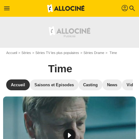
profil
menu
search
Accueil
Séries
Séries TV les plus populaires
Séries Drame
Time
Time
Accueil
Saisons et Episodes
Casting
News
Vidéo