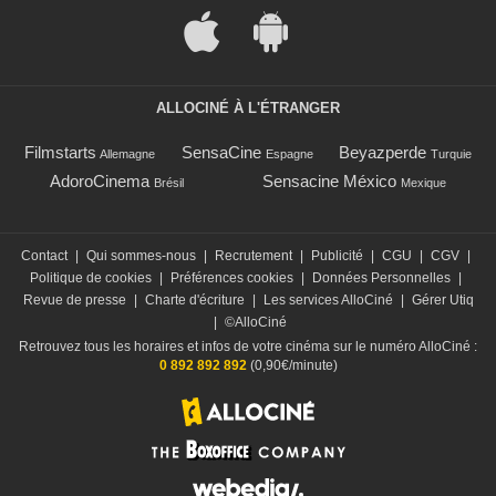
ALLOCINÉ À L'ÉTRANGER
Filmstarts
SensaCine
Beyazperde
Allemagne
Espagne
Turquie
AdoroCinema
Sensacine México
Brésil
Mexique
Contact
|
Qui sommes-nous
|
Recrutement
|
Publicité
|
CGU
|
CGV
|
Politique de cookies
|
Préférences cookies
|
Données Personnelles
|
Revue de presse
|
Charte d'écriture
|
Les services AlloCiné
|
Gérer Utiq
|
©AlloCiné
Retrouvez tous les horaires et infos de votre cinéma sur le numéro AlloCiné :
0 892 892 892
(0,90€/minute)