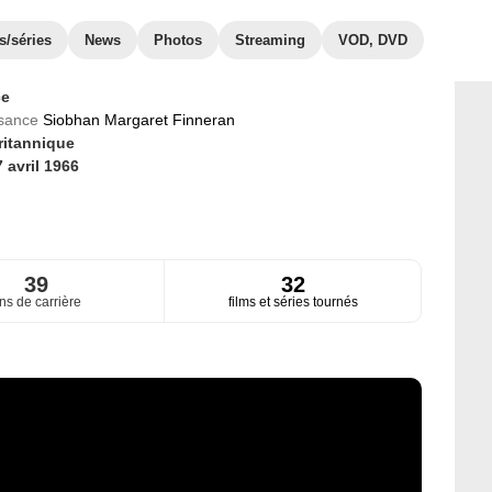
s/séries
News
Photos
Streaming
VOD, DVD
ce
ssance
Siobhan Margaret Finneran
ritannique
 avril 1966
39
32
ns de carrière
films et séries tournés