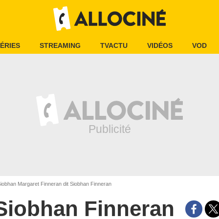
ÉRIES
STREAMING
TVACTU
VIDÉOS
VOD
iobhan Margaret Finneran dit Siobhan Finneran
Siobhan Finneran