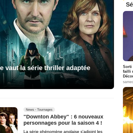
Sé
ue vaut la série thriller adaptée
Sorti
failli
Décou
samed
News - Tournages
"Downton Abbey" : 6 nouveaux
personnages pour la saison 4 !
La série phénomène anglaise s'adjoint les