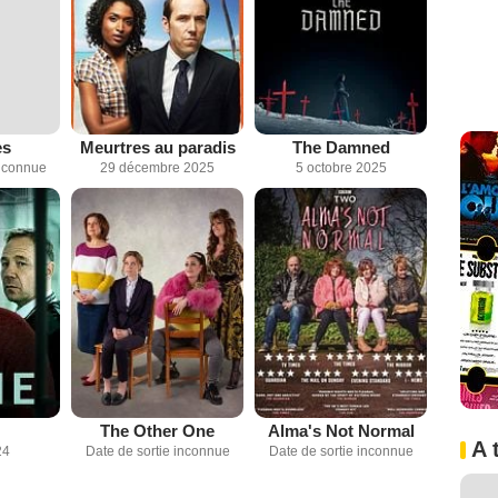
es
Meurtres au paradis
The Damned
inconnue
29 décembre 2025
5 octobre 2025
The Other One
Alma's Not Normal
A 
24
Date de sortie inconnue
Date de sortie inconnue