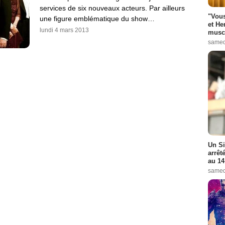
services de six nouveaux acteurs. Par ailleurs
"Vous
une figure emblématique du show…
et He
lundi 4 mars 2013
muscl
samed
Un Si
arrêt
au 14
samed