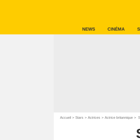
NEWS
CINÉMA
S
Accueil
Stars
Actrices
Actrice britannique
S