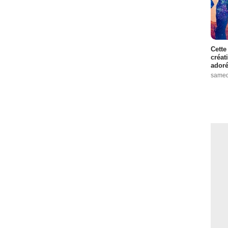
Cette
créat
adoré
samed