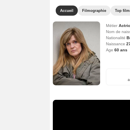
Accueil
Filmographie
Top film
Métier
Actri
Nom de nai
Nationalité
B
Naissance
27
Age
60
ans
a