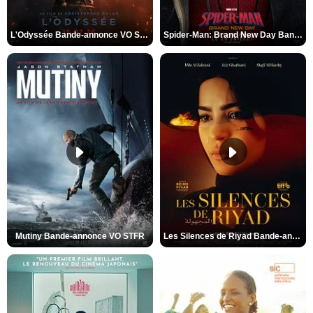
L'Odyssée Bande-annonce VO STFR
Spider-Man: Brand New Day Bande-annonce VO STFR
Mutiny Bande-annonce VO STFR
Les Silences de Riyad Bande-annonce VO STFR