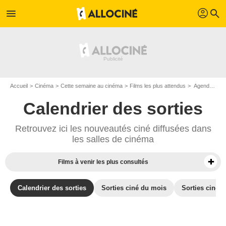
profil
menu
search
Accueil
Cinéma
Cette semaine au cinéma
Films les plus attendus
Agenda cinéma : Films du 12 août 2026
Calendrier des sorties
Retrouvez ici les nouveautés ciné diffusées dans
les salles de cinéma
Films à venir les plus consultés
Calendrier des sorties
Sorties ciné du mois
Sorties ciné d