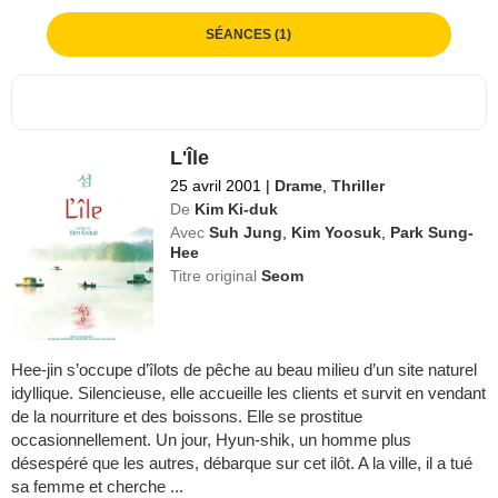
SÉANCES (1)
L'Île
25 avril 2001
|
Drame
,
Thriller
De
Kim Ki-duk
Avec
Suh Jung
,
Kim Yoosuk
,
Park Sung-
Hee
Titre original
Seom
Hee-jin s’occupe d’îlots de pêche au beau milieu d’un site naturel
idyllique. Silencieuse, elle accueille les clients et survit en vendant
de la nourriture et des boissons. Elle se prostitue
occasionnellement. Un jour, Hyun-shik, un homme plus
désespéré que les autres, débarque sur cet ilôt. A la ville, il a tué
sa femme et cherche ...