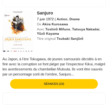
Sanjuro
7 juin 1972
|
Action
,
Drame
De
Akira Kurosawa
Avec
Toshirô Mifune
,
Tatsuya Nakadai
,
Yûzô Kayama
Titre original
Tsubaki Sanjûrô
Au Japon, à l'ère Tokugawa, de jeunes samouraïs décidés à en
finir avec la corruption se font piéger par l'inspecteur Kikui, malgré
les avertissements du chambellan Mutsuta. Ils vont être sauvés
par un personnage sorti de l'ombre, Sanjuro...
SÉANCES (10)