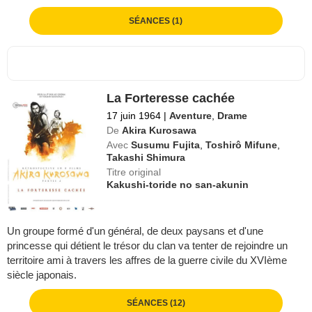
SÉANCES (1)
La Forteresse cachée
17 juin 1964
|
Aventure
,
Drame
De
Akira Kurosawa
Avec
Susumu Fujita
,
Toshirô Mifune
,
Takashi Shimura
Titre original
Kakushi-toride no san-akunin
Un groupe formé d'un général, de deux paysans et d'une
princesse qui détient le trésor du clan va tenter de rejoindre un
territoire ami à travers les affres de la guerre civile du XVIème
siècle japonais.
SÉANCES (12)