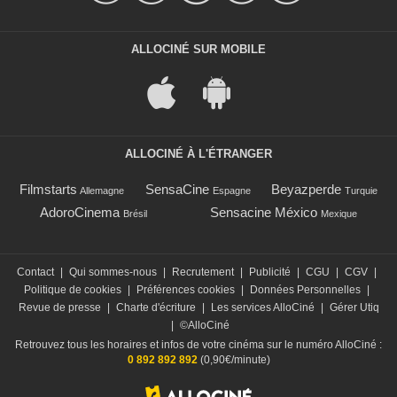
ALLOCINÉ SUR MOBILE
ALLOCINÉ À L'ÉTRANGER
Filmstarts
SensaCine
Beyazperde
Allemagne
Espagne
Turquie
AdoroCinema
Sensacine México
Brésil
Mexique
Contact
|
Qui sommes-nous
|
Recrutement
|
Publicité
|
CGU
|
CGV
|
Politique de cookies
|
Préférences cookies
|
Données Personnelles
|
Revue de presse
|
Charte d'écriture
|
Les services AlloCiné
|
Gérer Utiq
|
©AlloCiné
Retrouvez tous les horaires et infos de votre cinéma sur le numéro AlloCiné :
0 892 892 892
(0,90€/minute)