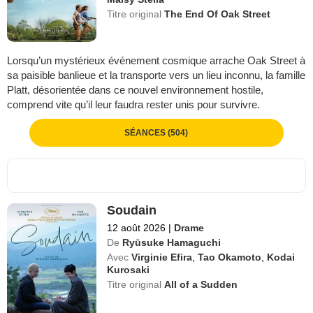
Titre original
The End Of Oak Street
Lorsqu’un mystérieux événement cosmique arrache Oak Street à
sa paisible banlieue et la transporte vers un lieu inconnu, la famille
Platt, désorientée dans ce nouvel environnement hostile,
comprend vite qu’il leur faudra rester unis pour survivre.
SÉANCES (504)
Soudain
12 août 2026
|
Drame
De
Ryūsuke Hamaguchi
Avec
Virginie Efira
,
Tao Okamoto
,
Kodai
Kurosaki
Titre original
All of a Sudden