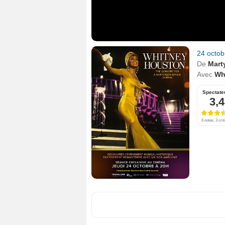
24 octo
De
Mart
Avec
Wh
Spectate
3,4
6 notes, 3 crit