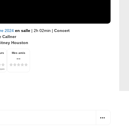
bre 2024
en salle
|
2h 02min
|
Concert
y Callner
itney Houston
urs
Mes amis
--
iques