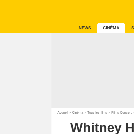
NEWS
CINÉMA
S
Accueil
Cinéma
Tous les films
Films Concert
Whitney H