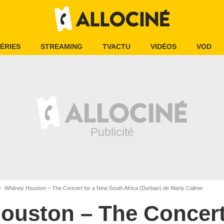
ÉRIES
STREAMING
TVACTU
VIDÉOS
VOD
Whitney Houston – The Concert for a New South Africa (Durban) de Marty Callner
ouston – The Concert