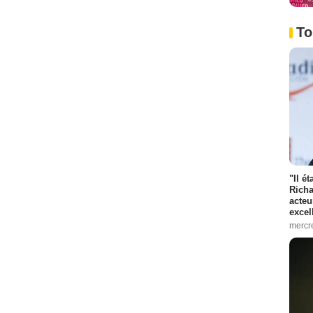
To
"Il é
Richa
acteu
excel
mercr