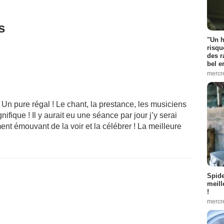
s
"Un h
risqu
des r
bel 
mercr
 pure régal ! Le chant, la prestance, les musiciens
ifique ! Il y aurait eu une séance par jour j’y serai
ment émouvant de la voir et la célébrer ! La meilleure
Spid
meill
!
mercr