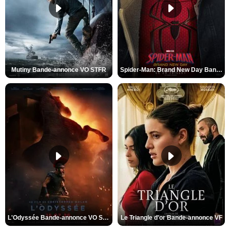
Mutiny Bande-annonce VO STFR
Spider-Man: Brand New Day Bande-annonce VO STFR
L'Odyssée Bande-annonce VO STFR
Le Triangle d'or Bande-annonce VF