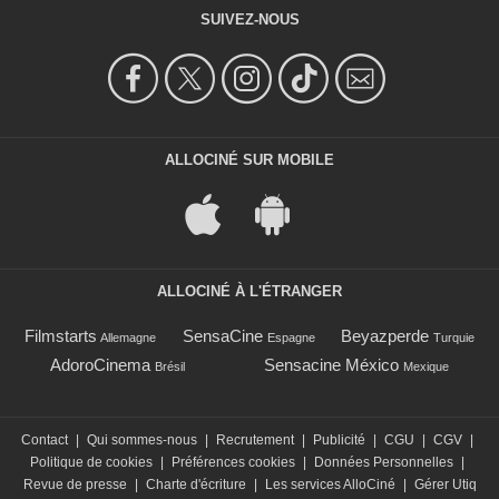
SUIVEZ-NOUS
ALLOCINÉ SUR MOBILE
ALLOCINÉ À L'ÉTRANGER
Filmstarts
SensaCine
Beyazperde
Allemagne
Espagne
Turquie
AdoroCinema
Sensacine México
Brésil
Mexique
Contact
|
Qui sommes-nous
|
Recrutement
|
Publicité
|
CGU
|
CGV
|
Politique de cookies
|
Préférences cookies
|
Données Personnelles
|
Revue de presse
|
Charte d'écriture
|
Les services AlloCiné
|
Gérer Utiq