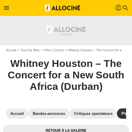
profil
menu
search
Accueil
Tous les films
Films Concert
Whitney Houston – The Concert for a New South Africa (Durban)
Whitney Houston – The
Concert for a New South
Africa (Durban)
Accueil
Bandes-annonces
Critiques spectateurs
Phot
RETOUR À LA GALERIE