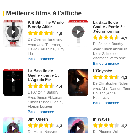
Meilleurs films à l'affiche
Kill Bill: The Whole
La Bataille de
Bloody Affair
Gaulle - Partie 2 :
J’écris ton nom
4,6
4,5
De Quentin Tarantino
De Antonin Baudry
Avec Uma Thurman,
David Carradine, Lucy
Avec Simon Abkarian,
Liu
Niels Schneider,
Anamaria Vartolomei
Bande-annonce
Bande-annonce
La Bataille de
L'Odyssée
Gaulle - partie 1 :
4,3
L'Âge de Fer
De Christopher Nolan
4,4
Avec Matt Damon, Tom
De Antonin Baudry
Holland, Anne
Avec Simon Abkarian,
Hathaway
Simon Russell Beale,
Bande-annonce
Florian Lesieur
Bande-annonce
Jim Queen
In Waves
4,3
4,2
De Marco Nguyen,
De Phuong Mai