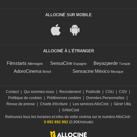
ALLOCINÉ SUR MOBILE
ALLOCINÉ À L'ÉTRANGER
Filmstarts
SensaCine
Beyazperde
Allemagne
Espagne
Turquie
AdoroCinema
Sensacine México
Brésil
Mexique
Contact
|
Qui sommes-nous
|
Recrutement
|
Publicité
|
CGU
|
CGV
|
Politique de cookies
|
Préférences cookies
|
Données Personnelles
|
Revue de presse
|
Charte d'écriture
|
Les services AlloCiné
|
Gérer Utiq
|
©AlloCiné
Retrouvez tous les horaires et infos de votre cinéma sur le numéro AlloCiné :
0 892 892 892
(0,90€/minute)