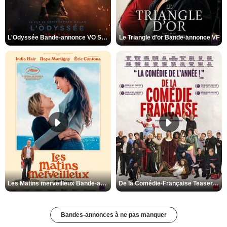
L'Odyssée Bande-annonce VO STFR
Le Triangle d'or Bande-annonce VF
Les Matins merveilleux Bande-annonce VF
De la Comédie-Française Teaser VF
Bandes-annonces à ne pas manquer