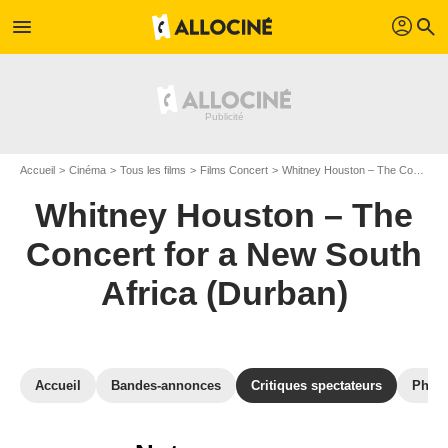
profil
menu
search
Accueil
Cinéma
Tous les films
Films Concert
Whitney Houston – The Concert for a New South Africa (Durban)
Whitney Houston – The
Concert for a New South
Africa (Durban)
Accueil
Bandes-annonces
Critiques spectateurs
Phot