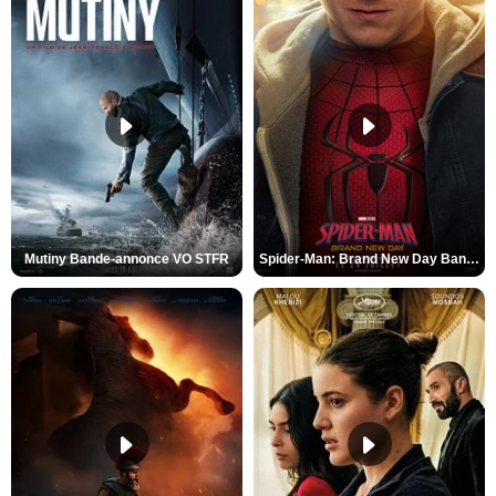
Mutiny Bande-annonce VO STFR
Spider-Man: Brand New Day Bande-annonce VO STFR