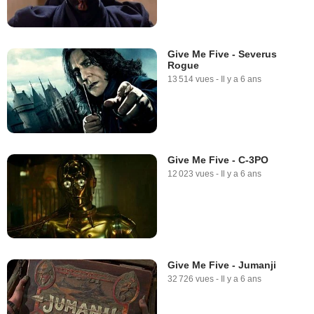
Give Me Five - Severus
Rogue
13 514 vues
-
Il y a 6 ans
Give Me Five - C-3PO
12 023 vues
-
Il y a 6 ans
Give Me Five - Jumanji
32 726 vues
-
Il y a 6 ans