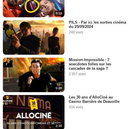
9:18
PILS - Par ici les sorties cinéma
du 25/09/2024
240 vues
Mission Impossible : 7
anecdotes folles sur les
cascades de la saga ?
2 357 vues
5:28
Les 30 ans d'AlloCiné au
Casino Barrière de Deauville
334 vues
2:30