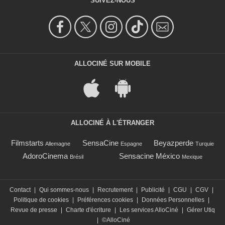
SUIVEZ-NOUS
ALLOCINÉ SUR MOBILE
ALLOCINÉ À L'ÉTRANGER
Filmstarts
SensaCine
Beyazperde
Allemagne
Espagne
Turquie
AdoroCinema
Sensacine México
Brésil
Mexique
Contact
|
Qui sommes-nous
|
Recrutement
|
Publicité
|
CGU
|
CGV
|
Politique de cookies
|
Préférences cookies
|
Données Personnelles
|
Revue de presse
|
Charte d'écriture
|
Les services AlloCiné
|
Gérer Utiq
|
©AlloCiné