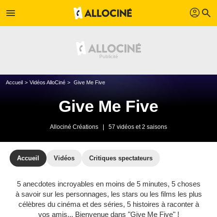
profil
menu
search
Accueil
Vidéos AlloCiné
Give Me Five
Give Me Five
Allociné Créations
|
57 vidéos et 2 saisons
Accueil
Vidéos
Critiques spectateurs
5 anecdotes incroyables en moins de 5 minutes, 5 choses
à savoir sur les personnages, les stars ou les films les plus
célèbres du cinéma et des séries, 5 histoires à raconter à
vos amis... Bienvenue dans "Give Me Five" !