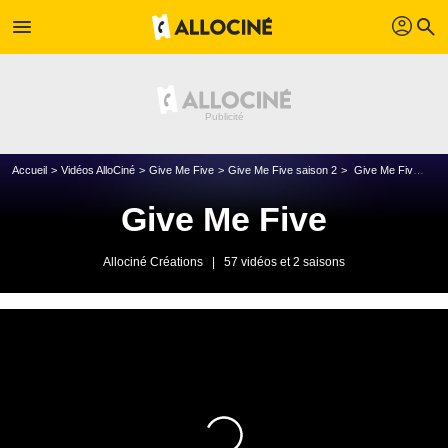
profil
menu
search
Accueil
Vidéos AlloCiné
Give Me Five
Give Me Five saison 2
Give Me Five - Severus Rogue
Give Me Five
Allociné Créations
|
57 vidéos et 2 saisons