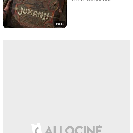
32 726 vues
-
Il y a 6 ans
10:41