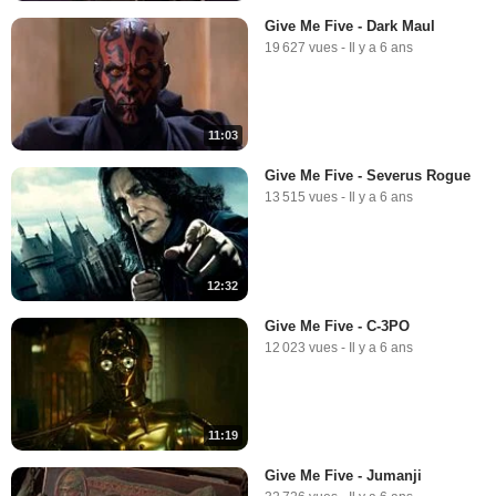
Give Me Five - Dark Maul
19 627 vues
-
Il y a 6 ans
11:03
Give Me Five - Severus Rogue
13 515 vues
-
Il y a 6 ans
12:32
Give Me Five - C-3PO
12 023 vues
-
Il y a 6 ans
11:19
Give Me Five - Jumanji