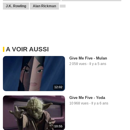
J.K. Rowling
Alan Rickman
A VOIR AUSSI
Give Me Five - Mulan
2 058 vues
-
Il y a 5 ans
12:02
Give Me Five - Yoda
10 968 vues
-
Il y a 6 ans
10:55