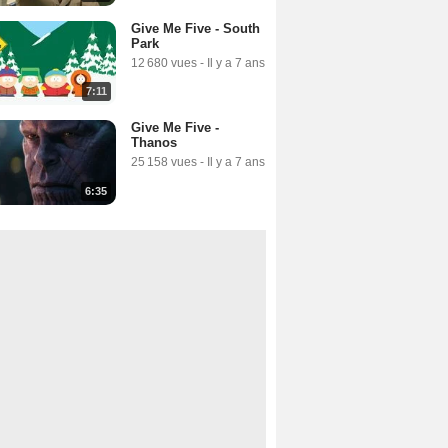
Give Me Five - South
Park
12 680 vues
-
Il y a 7 ans
7:11
Give Me Five -
Thanos
25 158 vues
-
Il y a 7 ans
6:35