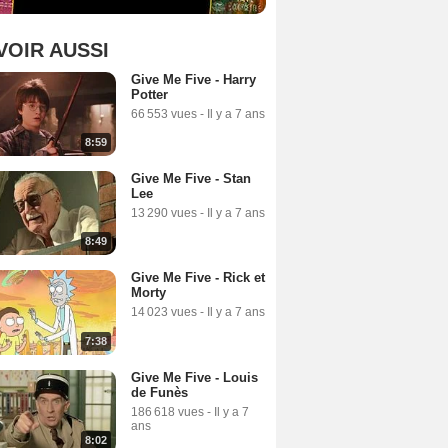
VOIR AUSSI
Give Me Five - Harry
Potter
66 553 vues
-
Il y a 7 ans
8:59
Give Me Five - Stan
Lee
13 290 vues
-
Il y a 7 ans
8:49
Give Me Five - Rick et
Morty
14 023 vues
-
Il y a 7 ans
7:38
Give Me Five - Louis
de Funès
186 618 vues
-
Il y a 7
ans
8:02