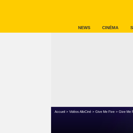
NEWS
CINÉMA
S
Accueil
Vidéos AlloCiné
Give Me Five
Give Me F