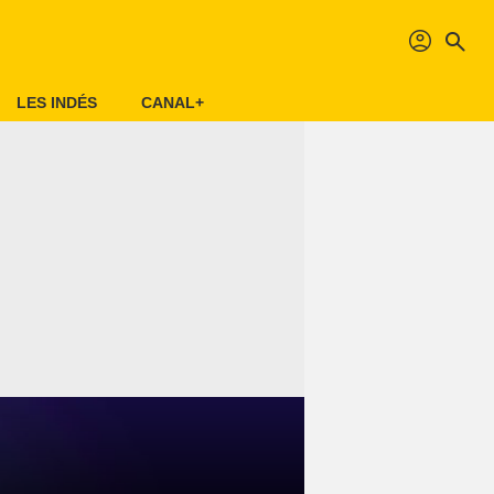
profil
search
LES INDÉS
CANAL+