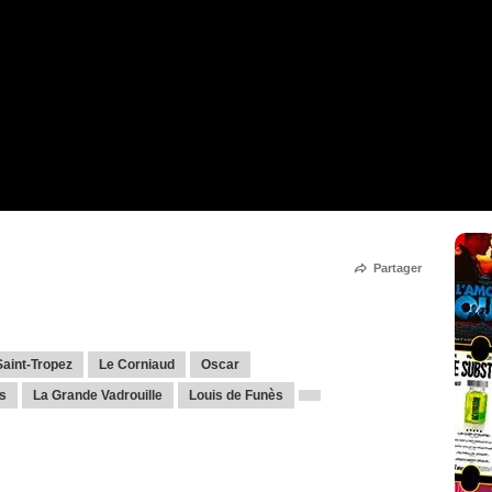
Partager
aint-Tropez
Le Corniaud
Oscar
s
La Grande Vadrouille
Louis de Funès