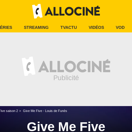
ÉRIES
STREAMING
TVACTU
VIDÉOS
VOD
ive saison 2
Give Me Five - Louis de Funès
Give Me Five