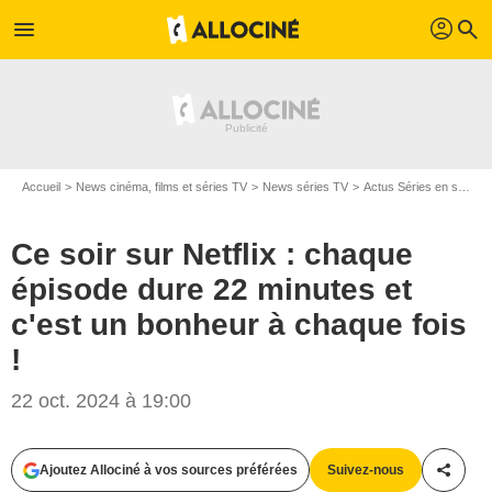
profil
menu
search
Accueil
News cinéma, films et séries TV
News séries TV
Actus Séries en streaming
Ce soir sur Netflix : chaque
épisode dure 22 minutes et
c'est un bonheur à chaque fois
!
22 oct. 2024 à 19:00
Ajoutez Allociné à vos sources préférées
Suivez-nous
Partag