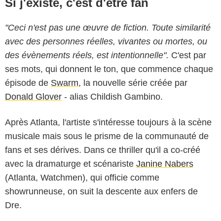
Si j'existe, c'est d'être fan
"Ceci n'est pas une œuvre de fiction. Toute similarité
avec des personnes réelles, vivantes ou mortes, ou
des évènements réels, est intentionnelle".
C'est par
ses mots, qui donnent le ton, que commence chaque
épisode de
Swarm
, la nouvelle série créée par
Donald Glover
- alias Childish Gambino.
Après Atlanta, l'artiste s'intéresse toujours à la scène
musicale mais sous le prisme de la communauté de
fans et ses dérives. Dans ce thriller qu'il a co-créé
avec la dramaturge et scénariste
Janine Nabers
(Atlanta, Watchmen), qui officie comme
showrunneuse, on suit la descente aux enfers de
Quantrell D. Colbert/Prime Video
Dre.