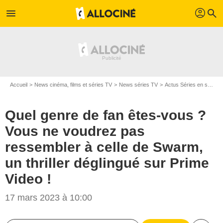
profil
menu
search
Accueil
News cinéma, films et séries TV
News séries TV
Actus Séries en streaming
Quel genre de fan êtes-vous ?
Vous ne voudrez pas
ressembler à celle de Swarm,
un thriller déglingué sur Prime
Video !
17 mars 2023 à 10:00