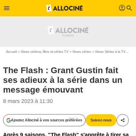
profil
menu
search
Accueil
News cinéma, films et séries TV
News séries
News Séries à la TV
The 
The Flash : Grant Gustin fait
ses adieux à la série dans un
message émouvant
8 mars 2023 à 11:30
Ajoutez Allociné à vos sources préférées
Suivez-nous
Partag
Après 9 saisons, "The Flash" s'apprête à tirer sa