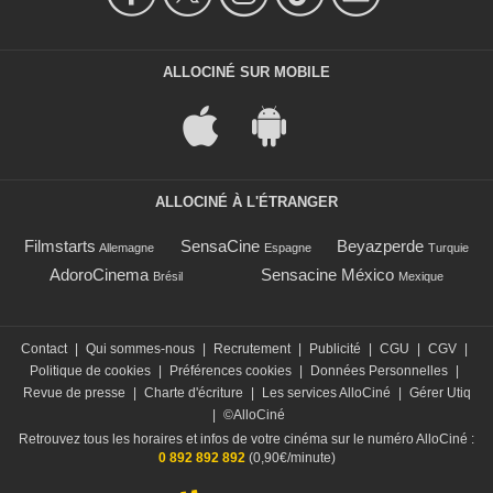
ALLOCINÉ SUR MOBILE
ALLOCINÉ À L'ÉTRANGER
Filmstarts
SensaCine
Beyazperde
Allemagne
Espagne
Turquie
AdoroCinema
Sensacine México
Brésil
Mexique
Contact
|
Qui sommes-nous
|
Recrutement
|
Publicité
|
CGU
|
CGV
|
Politique de cookies
|
Préférences cookies
|
Données Personnelles
|
Revue de presse
|
Charte d'écriture
|
Les services AlloCiné
|
Gérer Utiq
|
©AlloCiné
Retrouvez tous les horaires et infos de votre cinéma sur le numéro AlloCiné :
0 892 892 892
(0,90€/minute)