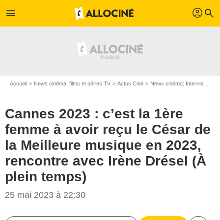
profil
menu
search
Accueil
News cinéma, films et séries TV
Actus Ciné
News cinéma: Interviews
C
Cannes 2023 : c’est la 1ère
femme à avoir reçu le César de
la Meilleure musique en 2023,
rencontre avec Irène Drésel (À
plein temps)
25 mai 2023 à 22:30
BESTIMAGE