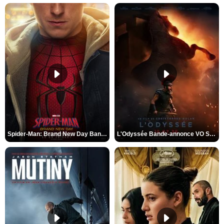
Spider-Man: Brand New Day Bande-annonce VO STFR
L'Odyssée Bande-annonce VO STFR