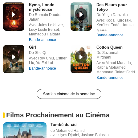
Kyma, l’onde
Des Fleurs pour
mystérieuse
Tokyo
De Romain Daudet-
De Yuiga Danzuka
Jahan
Avec Kodai Kurosaki,
Avec Jules Lefebvre,
Ken'ichi Endô, Haruka
Lucy Loste Berset,
Igawa
Mamadou Haïdara
Bande-annonce
Bande-annonce
Girl
Cotton Queen
De Shu Qi
De Suzannah
Mirghani
Avec Roy Chiu, Esther
Liu, Yu-Fei Lai
Avec Mihad Murtada,
Rabha Mohamed
Bande-annonce
Mahmoud, Talaat Farid
Bande-annonce
Sorties cinéma de la semaine
Films Prochainement au Cinéma
Tombé du ciel
de Mohamed Hamidi
avec Ilyes Djadel, Josiane Balasko