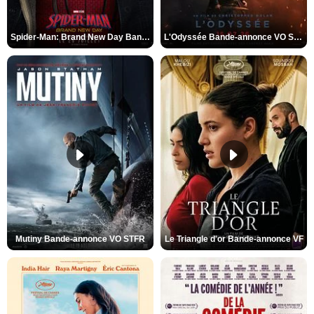
Spider-Man: Brand New Day Bande-annonce VO STFR
L'Odyssée Bande-annonce VO STFR
Mutiny Bande-annonce VO STFR
Le Triangle d'or Bande-annonce VF