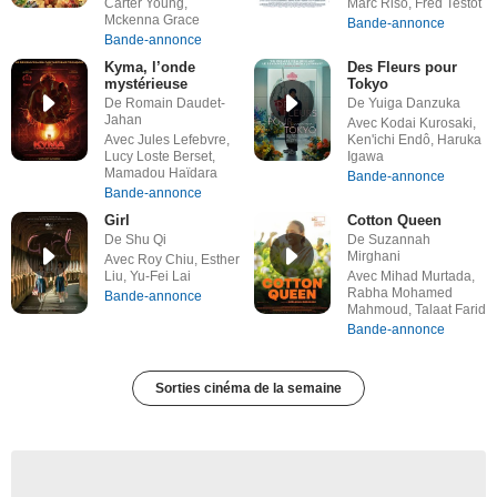
Carter Young,
Marc Riso, Fred Testot
Mckenna Grace
Bande-annonce
Bande-annonce
Kyma, l’onde
Des Fleurs pour
mystérieuse
Tokyo
De Romain Daudet-
De Yuiga Danzuka
Jahan
Avec Kodai Kurosaki,
Avec Jules Lefebvre,
Ken'ichi Endô, Haruka
Lucy Loste Berset,
Igawa
Mamadou Haïdara
Bande-annonce
Bande-annonce
Girl
Cotton Queen
De Shu Qi
De Suzannah
Mirghani
Avec Roy Chiu, Esther
Liu, Yu-Fei Lai
Avec Mihad Murtada,
Rabha Mohamed
Bande-annonce
Mahmoud, Talaat Farid
Bande-annonce
Sorties cinéma de la semaine