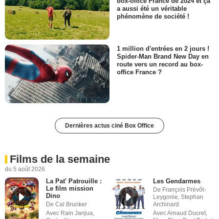
box-office France de 2024 et ça
a aussi été un véritable
phénomène de société !
1 million d'entrées en 2 jours !
Spider-Man Brand New Day en
route vers un record au box-
office France ?
Dernières actus ciné Box Office
Films de la semaine
du 5 août 2026
La Pat' Patrouille :
Les Gendarmes
Le film mission
De François Prévôt-
Dino
Leygonie, Stephan
De Cal Brunker
Archinard
Avec Rain Janjua,
Avec Arnaud Ducret,