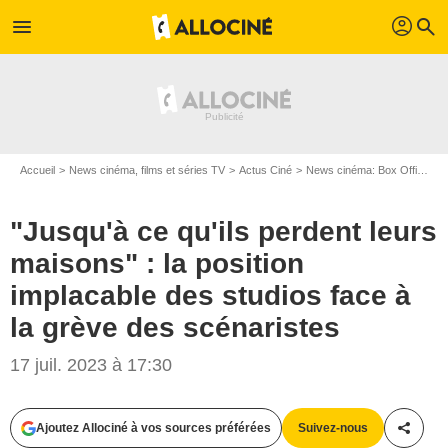
profil
menu
search
Accueil
News cinéma, films et séries TV
Actus Ciné
News cinéma: Box Office
"
"Jusqu'à ce qu'ils perdent leurs
maisons" : la position
implacable des studios face à
la grève des scénaristes
17 juil. 2023 à 17:30
Bestimage
Ajoutez Allociné à vos sources préférées
Suivez-nous
Partag