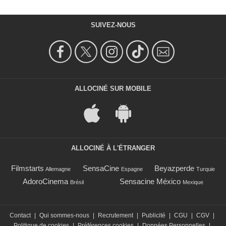
SUIVEZ-NOUS
ALLOCINÉ SUR MOBILE
ALLOCINÉ À L'ÉTRANGER
Filmstarts
SensaCine
Beyazperde
Allemagne
Espagne
Turquie
AdoroCinema
Sensacine México
Brésil
Mexique
Contact
|
Qui sommes-nous
|
Recrutement
|
Publicité
|
CGU
|
CGV
|
Politique de cookies
|
Préférences cookies
|
Données Personnelles
|