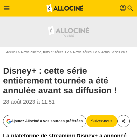
profil
menu
search
Accueil
News cinéma, films et séries TV
News séries TV
Actus Séries en streaming
Disney+ : cette série
entièrement tournée a été
annulée avant sa diffusion !
28 août 2023 à 11:51
Ajoutez Allociné à vos sources préférées
Suivez-nous
Partag
La plateforme de streaming Disney+ a annoncé