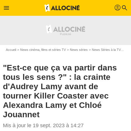
profil
menu
search
Accueil
News cinéma, films et séries TV
News séries
News Séries à la TV
"Est
"Est-ce que ça va partir dans
tous les sens ?" : la crainte
d'Audrey Lamy avant de
tourner Killer Coaster avec
Alexandra Lamy et Chloé
Jouannet
Mis à jour le 19 sept. 2023 à 14:27