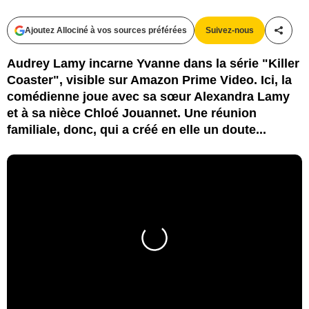
Ajoutez Allociné à vos sources préférées
Suivez-nous
Partag
Audrey Lamy incarne Yvanne dans la série "Killer
Coaster", visible sur Amazon Prime Video. Ici, la
comédienne joue avec sa sœur Alexandra Lamy
et à sa nièce Chloé Jouannet. Une réunion
familiale, donc, qui a créé en elle un doute...