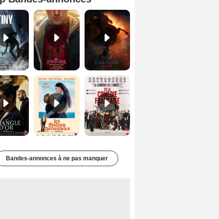
Mutiny Bande-annonce VO STFR
Spider-Man: Brand New Day Bande-annonce VO STFR
L'Odyssée Bande-annonce VO STFR
Le Triangle d'or Bande-annonce VF
Les Matins merveilleux Bande-annonce VF
De la Comédie-Française Teaser VF
Bandes-annonces à ne pas manquer