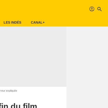
profil
search
LES INDÉS
CANAL+
orreur expliquée
fin du film