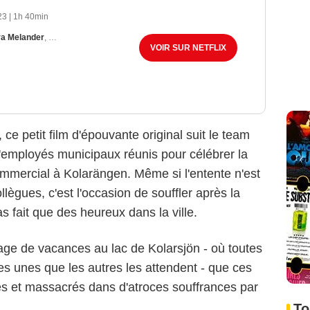
23
|
1h 40min
a Melander
,
Adam Lundgren
VOIR SUR NETFLIX
ce petit film d'épouvante original suit le team
d'employés municipaux réunis pour célébrer la
ommercial à Kolarängen. Même si l'entente n'est
llègues, c'est l'occasion de souffler après la
as fait que des heureux dans la ville.
llage de vacances au lac de Kolarsjön - où toutes
les unes que les autres les attendent - que ces
s et massacrés dans d'atroces souffrances par
To
Netflix