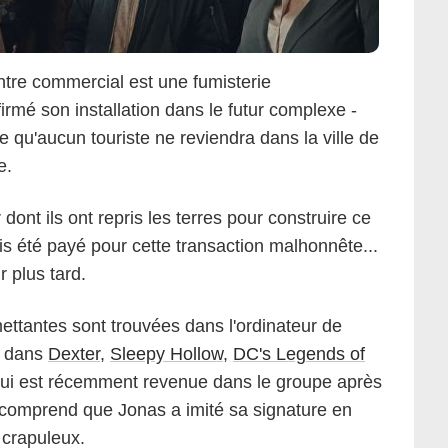
tre commercial est une fumisterie
irmé son installation dans le futur complexe -
 qu'aucun touriste ne reviendra dans la ville de
e.
 dont ils ont repris les terres pour construire ce
is été payé pour cette transaction malhonnête...
 plus tard.
ttantes sont trouvées dans l'ordinateur de
e dans
Dexter
,
Sleepy Hollow
,
DC's Legends of
Robert Eldrim/Netflix
ui est récemment revenue dans le groupe après
i comprend que Jonas a imité sa signature en
 crapuleux.