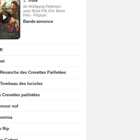
1.
Troie
de Wolfgang Petersen
avec Brad Pitt, Eric Bana
Film - Péplum
Bande-annonce
R
net
 Revanche des Crevettes Pailletées
 Tombeau des lucioles
 Crevettes pailletées
Amour ouf
somnia
e Rip
es Cadors