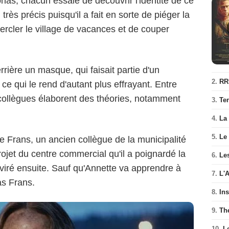
onas, chacun essaie de découvrir l'identité de ce
très précis puisqu'il a fait en sorte de piéger la
cercler le village de vacances et de couper
rière un masque, qui faisait partie d'un
Robert Eldrim/Netflix
2.
RR
e qui le rend d'autant plus effrayant. Entre
 collègues élaborent des théories, notamment
3.
Te
4.
La
5.
Le
de Frans, un ancien collègue de la municipalité
projet du centre commercial qu'il a poignardé la
6.
Les
é viré ensuite. Sauf qu'Annette va apprendre à
7.
L'
as Frans.
8.
In
9.
Th
10.
L