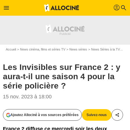
profil
menu
search
Accueil
News cinéma, films et séries TV
News séries
News Séries à la TV
Les 
Les Invisibles sur France 2 : y
aura-t-il une saison 4 pour la
série policière ?
15 nov. 2023 à 18:00
Ajoutez Allociné à vos sources préférées
Suivez-nous
Partag
France 2 diffuse ce mercredi soir les deux