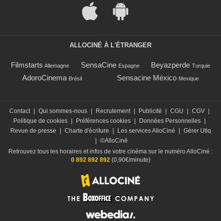
ALLOCINÉ À L'ÉTRANGER
Filmstarts
SensaCine
Beyazperde
Allemagne
Espagne
Turquie
AdoroCinema
Sensacine México
Brésil
Mexique
Contact
|
Qui sommes-nous
|
Recrutement
|
Publicité
|
CGU
|
CGV
|
Politique de cookies
|
Préférences cookies
|
Données Personnelles
|
Revue de presse
|
Charte d'écriture
|
Les services AlloCiné
|
Gérer Utiq
|
©AlloCiné
Retrouvez tous les horaires et infos de votre cinéma sur le numéro AlloCiné :
0 892 892 892
(0,90€/minute)