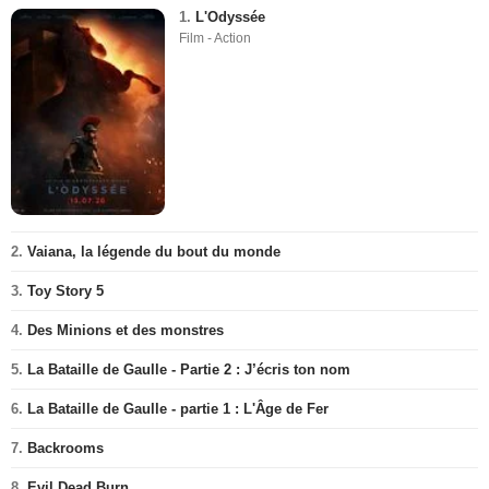
1.
L'Odyssée
Film - Action
2.
Vaiana, la légende du bout du monde
3.
Toy Story 5
4.
Des Minions et des monstres
5.
La Bataille de Gaulle - Partie 2 : J’écris ton nom
6.
La Bataille de Gaulle - partie 1 : L'Âge de Fer
7.
Backrooms
8.
Evil Dead Burn