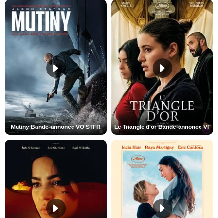
Mutiny Bande-annonce VO STFR
Le Triangle d'or Bande-annonce VF