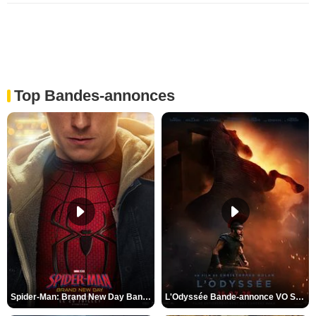
Top Bandes-annonces
Spider-Man: Brand New Day Bande-annonce VO STFR
L'Odyssée Bande-annonce VO STFR