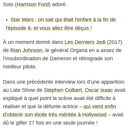
Solo (
Harrison Ford
) adoré.
Star Wars : on sait qui était l'enfant à la fin de
l'épisode 8, et vous allez être déçus !
À un moment donné dans
Les Derniers Jedi
(2017)
de
Rian Johnson
, le général Organa en a assez de
l’insubordination de Dameron et rétrograde son
meilleur pilote.
Dans une précédente interview lors d’une apparition
au Late Show de
Stephen Colbert
,
Oscar Isaac
avait
expliqué à quel point la scène avait été difficile à
réaliser et que la défunte actrice –
qui vient enfin
d’obtenir son étoile très méritée à Hollywood
– avait
dû le gifler 27 fois en une seule journée !