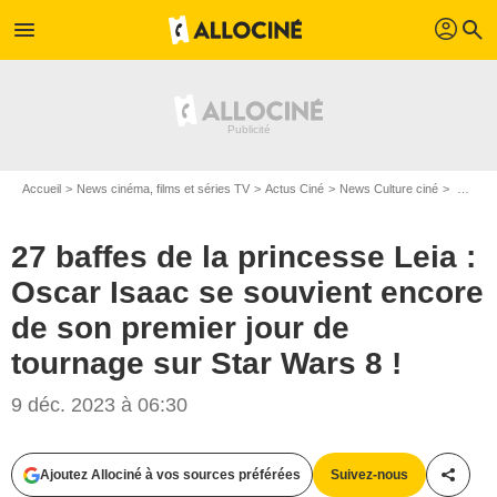
profil
menu
search
Accueil
News cinéma, films et séries TV
Actus Ciné
News Culture ciné
27 baffes de la princesse Leia : Oscar Isaac se souvient encore de son premier jour de tournage sur Star Wars 8 !
27 baffes de la princesse Leia :
Oscar Isaac se souvient encore
de son premier jour de
tournage sur Star Wars 8 !
9 déc. 2023 à 06:30
Ajoutez Allociné à vos sources préférées
Suivez-nous
Partag