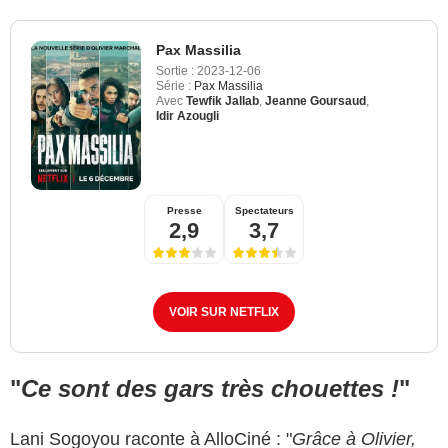
Pax Massilia
Sortie :
2023-12-06
Série :
Pax Massilia
Avec
Tewfik Jallab
,
Jeanne Goursaud
,
Idir Azougli
Presse
Spectateurs
2,9
3,7
VOIR SUR NETFLIX
"
Ce sont des gars très chouettes !
"
Lani Sogoyou raconte à AlloCiné : "
Grâce à Olivier,