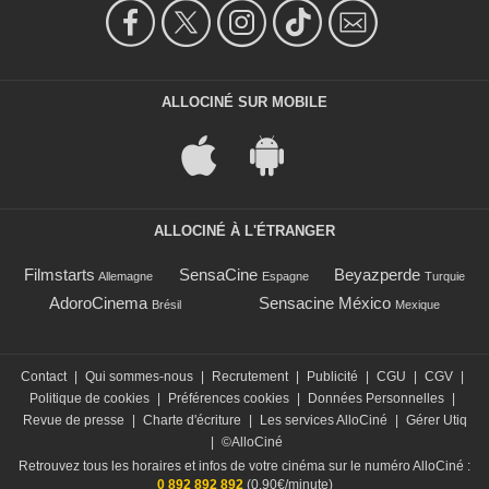
ALLOCINÉ SUR MOBILE
ALLOCINÉ À L'ÉTRANGER
Filmstarts
SensaCine
Beyazperde
Allemagne
Espagne
Turquie
AdoroCinema
Sensacine México
Brésil
Mexique
Contact
|
Qui sommes-nous
|
Recrutement
|
Publicité
|
CGU
|
CGV
|
Politique de cookies
|
Préférences cookies
|
Données Personnelles
|
Revue de presse
|
Charte d'écriture
|
Les services AlloCiné
|
Gérer Utiq
|
©AlloCiné
Retrouvez tous les horaires et infos de votre cinéma sur le numéro AlloCiné :
0 892 892 892
(0,90€/minute)