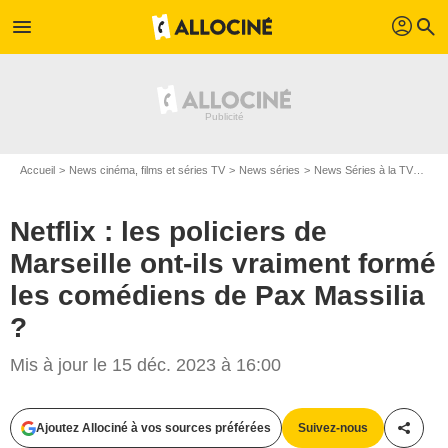
profil
menu
search
Accueil
News cinéma, films et séries TV
News séries
News Séries à la TV
Netf
Netflix : les policiers de
Marseille ont-ils vraiment formé
les comédiens de Pax Massilia
?
Mis à jour le 15 déc. 2023 à 16:00
Ajoutez Allociné à vos sources préférées
Suivez-nous
Partag