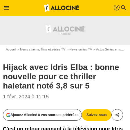
profil
menu
search
Accueil
News cinéma, films et séries TV
News séries TV
Actus Séries en streaming
Hijack avec Idris Elba : bonne
nouvelle pour ce thriller
haletant noté 3,8 sur 5
1 févr. 2024 à 11:15
Ajoutez Allociné à vos sources préférées
Suivez-nous
Partag
C'est un retour gagnant à la télévision pour Idris