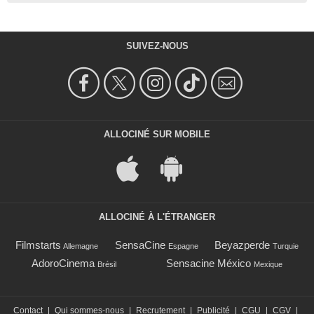
SUIVEZ-NOUS
ALLOCINÉ SUR MOBILE
ALLOCINÉ À L'ÉTRANGER
Filmstarts
SensaCine
Beyazperde
Allemagne
Espagne
Turquie
AdoroCinema
Sensacine México
Brésil
Mexique
Contact
|
Qui sommes-nous
|
Recrutement
|
Publicité
|
CGU
|
CGV
|