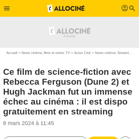
profil
menu
search
Accueil
News cinéma, films et séries TV
Actus Ciné
News cinéma: Streaming
C
Ce film de science-fiction avec
Rebecca Ferguson (Dune 2) et
Hugh Jackman fut un immense
échec au cinéma : il est dispo
gratuitement en streaming
8 mars 2024 à 11:45