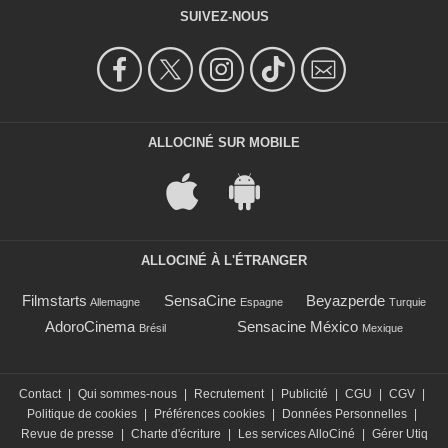
SUIVEZ-NOUS
ALLOCINÉ SUR MOBILE
ALLOCINÉ À L'ÉTRANGER
Filmstarts
SensaCine
Beyazperde
Allemagne
Espagne
Turquie
AdoroCinema
Sensacine México
Brésil
Mexique
Contact
|
Qui sommes-nous
|
Recrutement
|
Publicité
|
CGU
|
CGV
|
Politique de cookies
|
Préférences cookies
|
Données Personnelles
|
Revue de presse
|
Charte d'écriture
|
Les services AlloCiné
|
Gérer Utiq