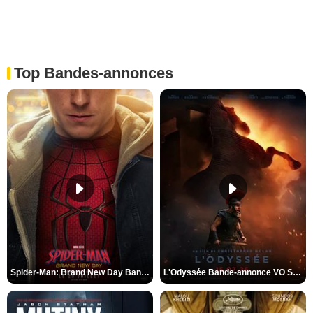
Top Bandes-annonces
Spider-Man: Brand New Day Bande-annonce VO STFR
L'Odyssée Bande-annonce VO STFR