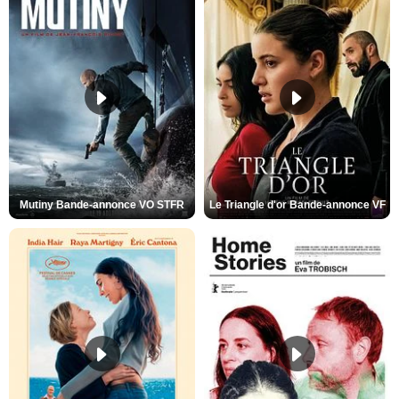
Mutiny Bande-annonce VO STFR
Le Triangle d'or Bande-annonce VF