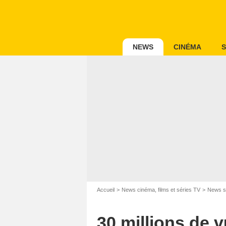
NEWS
CINÉMA
S
Accueil
News cinéma, films et séries TV
News s
30 millions de v