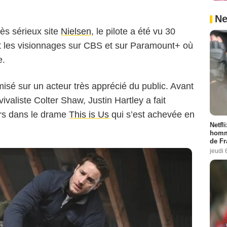
.
Ne
CBS
rès sérieux site
Nielsen
, le pilote a été vu 30
ant les visionnages sur CBS et sur Paramount+ où
e.
 misé sur un acteur très apprécié du public. Avant
ivaliste Colter Shaw, Justin Hartley a fait
urs dans le drame
This is Us
qui s’est achevée en
Netfl
homma
de Fr
jeudi 