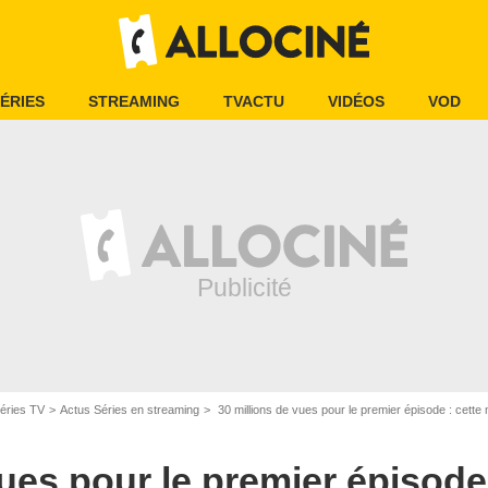
ÉRIES
STREAMING
TVACTU
VIDÉOS
VOD
éries TV
Actus Séries en streaming
30 millions de vues pour le premier épisode : cette nouvelle série p
ues pour le premier épisode 