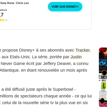
Fiona Rene
,
Chris Lee
VOIR SUR DISNEY
+
ateurs
,7
 que propose Disney+ à ses abonnés avec
Tracker
,
 aux Etats-Unis. La série, portée par
Justin
Never Game écrit par Jeffery Deaver, a connu
l’Atlantique, en étant renouvelée un mois après
e a été diffusé juste après le Superbowl -
millions de spectateurs chaque année - ce qui lui
celui de la nouvelle série tv la plus vue en six