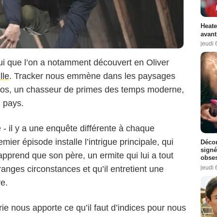
Heate
avant
jeudi 
i que l’on a notamment découvert en Oliver
lle
. Tracker nous emmène dans les paysages
ros, un chasseur de primes des temps moderne,
u pays.
 - il y a une enquête différente à chaque
mier épisode installe l’intrigue principale, qui
Décon
signé
pprend que son père, un ermite qui lui a tout
obse
jeudi 
ranges circonstances et qu’il entretient une
re.
rie nous apporte ce qu’il faut d’indices pour nous