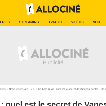
ÉRIES
STREAMING
TVACTU
VIDÉOS
VOD
éries
News Séries à la TV
Plus belle la vie : quel est le secret de Vanessa Kepler ? On 
e : quel est le secret de Van