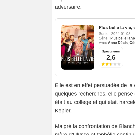
adversaire.
Plus belle la vie,
Sortie :
2024-01-08
Série :
Plus belle la v
Avec
Anne Décis
,
Céc
Spectateurs
2,6
Elle est en effet persuadée de la
quelques recherches, elle pense q
était au collège et qui était harc
Kepler.
Malgré la confrontation de Blan
mère d’Ulysse et Ophélie contin