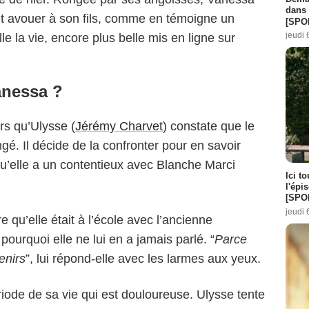
dans 
t avouer à son fils, comme en témoigne un
[SPO
jeudi 
e la vie, encore plus belle mis en ligne sur
anessa ?
rs qu’Ulysse (
Jérémy Charvet
) constate que le
. Il décide de la confronter pour en savoir
qu’elle a un contentieux avec Blanche Marci
Ici t
l'épi
[SPO
jeudi 
e qu’elle était à l’école avec l’ancienne
ourquoi elle ne lui en a jamais parlé. “
Parce
enirs
”, lui répond-elle avec les larmes aux yeux.
ériode de sa vie qui est douloureuse. Ulysse tente