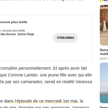
 encore plus belle
ie, encore plus belle
ilia Hornus
,
Sylvie Flepp
STREAMING
Demai
Judit
jeudi 
 connaître personnellement. Et après avoir fait
ue Corinne Lantier, une jeune fille avec qui elle
elée par ses camarades, serait en réalité Vanessa
che
dans l’épisode de ce mercredi 1er mai
, la
ue de nier. Rongée par ses angoisses, Vanessa
Demai