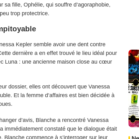
r sa fille, Ophélie, qui souffre d’agoraphobie,
peu trop protectrice.
mpitoyable
nessa Kepler semble avoir une dent contre
Cette dernière a en effet trouvé le lieu idéal pour
avec Luna : une ancienne maison close au cœur
ur dossier, elles ont découvert que Vanessa
euble. Et la femme d’affaires est bien décidée à
oues.
changer d’avis, Blanche a rencontré Vanessa
e a immédiatement constaté que le dialogue était
ue, Blanche commence à s’interroger sur leur
Ne