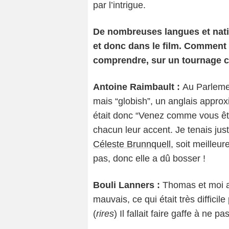
par l’intrigue.
De nombreuses langues et nati
et donc dans le film. Comment t
comprendre, sur un tournage 
Antoine Raimbault :
Au Parlemen
mais “globish”, un anglais appro
était donc “Venez comme vous êtes
chacun leur accent. Je tenais ju
Céleste Brunnquell
, soit meilleur
pas, donc elle a dû bosser !
Bouli Lanners :
Thomas et moi av
mauvais, ce qui était très diffic
(
rires
) Il fallait faire gaffe à ne pa