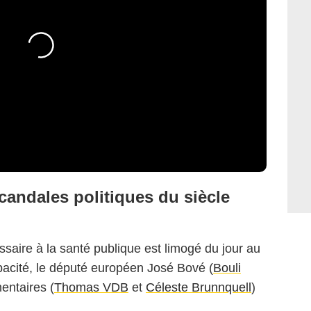
pyright Pascal Chantier
candales politiques du siècle
saire à la santé publique est limogé du jour au
acité, le député européen José Bové (
Bouli
mentaires (
Thomas VDB
et
Céleste Brunnquell
)