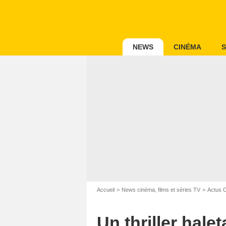
NEWS
CINÉMA
S
Accueil
News cinéma, films et séries TV
Actus 
Un thriller hale