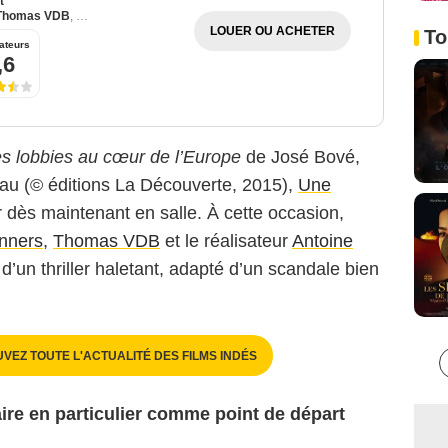
t
Thomas VDB
,
Céleste Brunnquell
LOUER OU ACHETER
To
ateurs
,6
les lobbies au cœur de l’Europe
de José Bové,
au (© éditions La Découverte, 2015),
Une
 dès maintenant en salle. À cette occasion,
anners
,
Thomas VDB
et le réalisateur
Antoine
 d’un thriller haletant, adapté d’un scandale bien
UVEZ TOUTE L'ACTUALITÉ DES FILMS INDÉS
aire en particulier comme point de départ