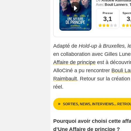
De
Antoine Raimbaul
Avec
Bouli Lanners
,
Presse
Spect
3,1
3
Adapté de
Hold-up à Bruxelles, 
en collaboration avec Gilles Lune
Affaire de principe
est à découvrir
AlloCiné a pu rencontrer
Bouli L
Raimbault
. Retour sur la création
réel.
SORTIES, NEWS, INTERVIEWS... RETRO
Pourquoi avoir choisi cette aff
d’Une Affaire de principe ?