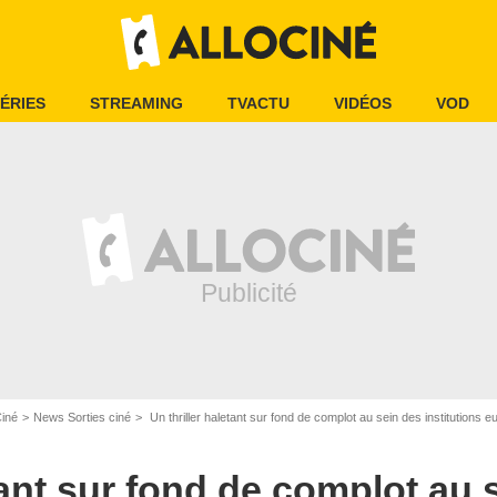
ÉRIES
STREAMING
TVACTU
VIDÉOS
VOD
Ciné
News Sorties ciné
Un thriller haletant sur fond de complot au sein des institutions europée
tant sur fond de complot au 