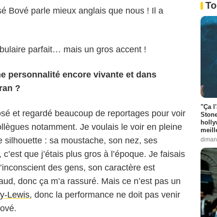
To
 Bové parle mieux anglais que nous ! Il a
abulaire parfait… mais un gros accent !
e personnalité encore vivante et dans
cran ?
"Ça l
pyright Pascal Chantier
José et regardé beaucoup de reportages pour voir
Stone
holly
llègues notamment. Je voulais le voir en pleine
meill
e silhouette : sa moustache, son nez, ses
diman
’est que j’étais plus gros à l’époque. Je faisais
l’inconscient des gens, son caractère est
ud, donc ça m’a rassuré. Mais ce n’est pas un
y-Lewis
, donc la performance ne doit pas venir
ové.