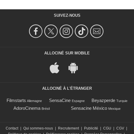
SUIVEZ-NOUS
ALLOCINÉ SUR MOBILE
ALLOCINÉ À L'ÉTRANGER
Filmstarts
SensaCine
Beyazperde
Allemagne
Espagne
Turquie
AdoroCinema
Sensacine México
Brésil
Mexique
Contact
|
Qui sommes-nous
|
Recrutement
|
Publicité
|
CGU
|
CGV
|