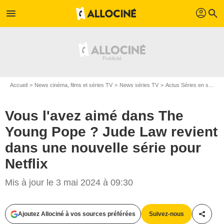
profil
menu
search
Accueil
News cinéma, films et séries TV
News séries TV
Actus Séries en streaming
Vous l'avez aimé dans The
Young Pope ? Jude Law revient
dans une nouvelle série pour
Netflix
Mis à jour le 3 mai 2024 à 09:30
Ajoutez Allociné à vos sources préférées
Suivez-nous
Partag