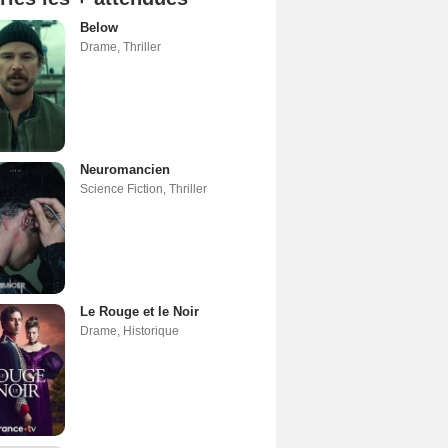
Below
Drame
,
Thriller
Neuromancien
Science Fiction
,
Thriller
Le Rouge et le Noir
Drame
,
Historique