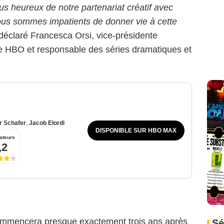
lus heureux de notre partenariat créatif avec
ous sommes impatients de donner vie à cette
 déclaré Francesca Orsi, vice-présidente
e HBO et responsable des séries dramatiques et
r Schafer
,
Jacob Elordi
DISPONIBLE SUR HBO MAX
ateurs
,2
HBO
 commencera presque exactement trois ans après
Sé