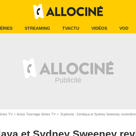
ÉRIES
STREAMING
TVACTU
VIDÉOS
VOD
éries TV
Actus Tournage Séries TV
Euphoria : Zendaya et Sydney Sweeney reviendront bien 
daya et Sydney Sweeney rev