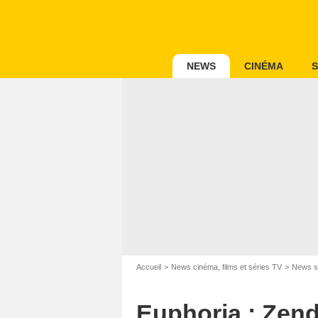
NEWS
CINÉMA
S
Accueil
News cinéma, films et séries TV
News s
Euphoria : Zen