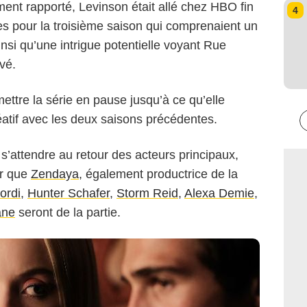
nt rapporté, Levinson était allé chez HBO fin
4
s pour la troisième saison qui comprenaient un
nsi qu’une intrigue potentielle voyant Rue
ivé.
HBO
ttre la série en pause jusqu’à ce qu’elle
réatif avec les deux saisons précédentes.
s’attendre au retour des acteurs principaux,
er que
Zendaya
, également productrice de la
ordi
,
Hunter Schafer
,
Storm Reid
,
Alexa Demie
,
ane
seront de la partie.