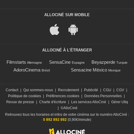
ALLOCINÉ SUR MOBILE
ALLOCINÉ À L'ÉTRANGER
Filmstarts
SensaCine
Beyazperde
Allemagne
Espagne
Turquie
AdoroCinema
Sensacine México
Brésil
Mexique
Contact
|
Qui sommes-nous
|
Recrutement
|
Publicité
|
CGU
|
CGV
|
Politique de cookies
|
Préférences cookies
|
Données Personnelles
|
Revue de presse
|
Charte d'écriture
|
Les services AlloCiné
|
Gérer Utiq
|
©AlloCiné
Retrouvez tous les horaires et infos de votre cinéma sur le numéro AlloCiné :
0 892 892 892
(0,90€/minute)