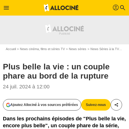
profil
menu
search
Accueil
News cinéma, films et séries TV
News séries
News Séries à la TV
Plus
Plus belle la vie : un couple
phare au bord de la rupture
24 juil. 2024 à 12:00
Ajoutez Allociné à vos sources préférées
Suivez-nous
Partag
Dans les prochains épisodes de "Plus belle la vie,
encore plus belle", un couple phare de la série,