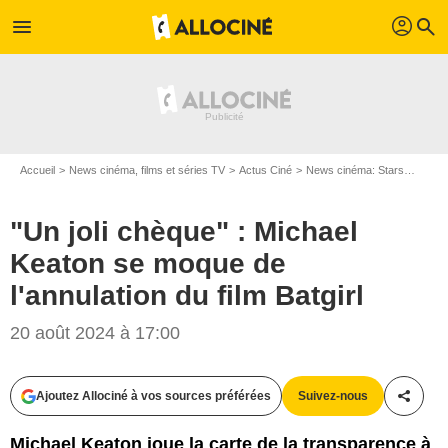
profil
menu
search
Accueil
News cinéma, films et séries TV
Actus Ciné
News cinéma: Stars
"Un jo
"Un joli chèque" : Michael
Keaton se moque de
l'annulation du film Batgirl
20 août 2024 à 17:00
Ajoutez Allociné à vos sources préférées
Suivez-nous
Partag
Michael Keaton joue la carte de la transparence à