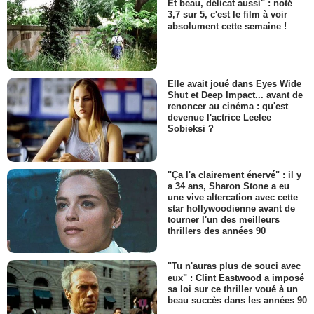
Et beau, délicat aussi" : noté
3,7 sur 5, c'est le film à voir
absolument cette semaine !
Elle avait joué dans Eyes Wide
Shut et Deep Impact... avant de
renoncer au cinéma : qu'est
devenue l'actrice Leelee
Sobieksi ?
"Ça l'a clairement énervé" : il y
a 34 ans, Sharon Stone a eu
une vive altercation avec cette
star hollywoodienne avant de
tourner l'un des meilleurs
thrillers des années 90
"Tu n'auras plus de souci avec
eux" : Clint Eastwood a imposé
sa loi sur ce thriller voué à un
beau succès dans les années 90