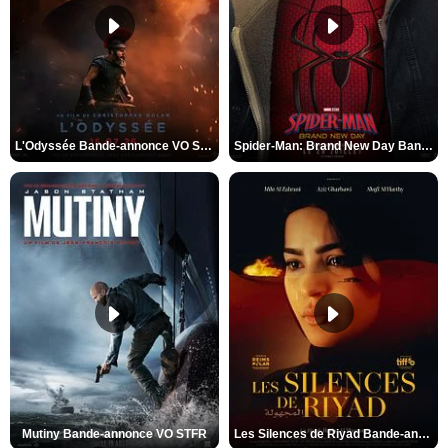
L'Odyssée Bande-annonce VO STFR
Spider-Man: Brand New Day Bande-annonce VO STFR
Mutiny Bande-annonce VO STFR
Les Silences de Riyad Bande-annonce VO STFR